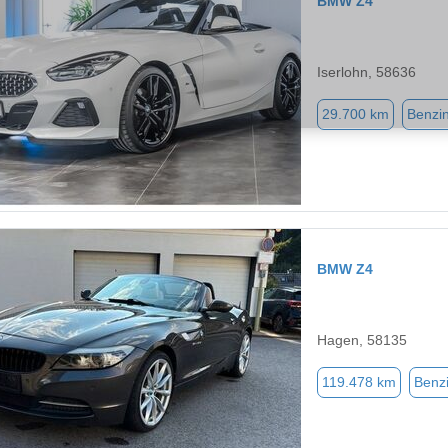
BMW Z4
Iserlohn, 58636
29.700 km
Benzi
BMW Z4
Hagen, 58135
119.478 km
Benz