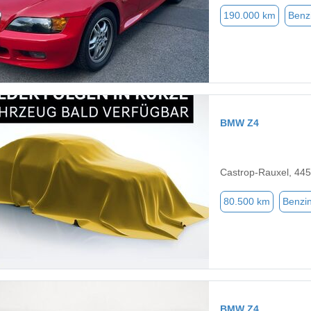
190.000 km
Benz
BMW Z4
Castrop-Rauxel, 44
80.500 km
Benzi
BMW Z4