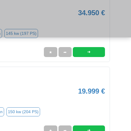
34.950 €
n
145 kw (197 PS)
➜
★
➦
19.999 €
in
150 kw (204 PS)
➜
★
➦