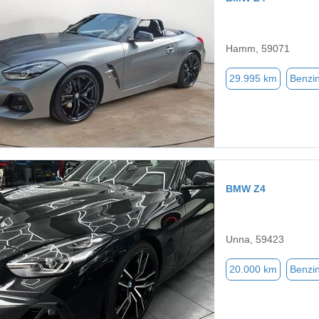
Hamm, 59071
29.995 km
Benzi
BMW Z4
Unna, 59423
20.000 km
Benzi