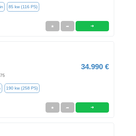
in
85 kw (116 PS)
➜
★
➦
34.990 €
575
n
190 kw (258 PS)
➜
★
➦