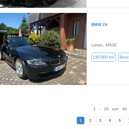
BMW Z4
Lünen, 44532
130.000 km
Benz
1 - 10 von 46
1
2
3
4
5