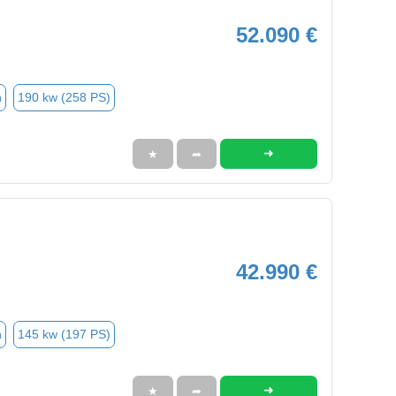
52.090 €
n
190 kw (258 PS)
➜
★
➦
42.990 €
n
145 kw (197 PS)
➜
★
➦