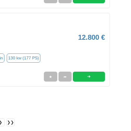
12.800 €
in
130 kw (177 PS)
➜
★
➦
❯
❯❯