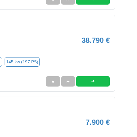
38.790 €
n
145 kw (197 PS)
➜
★
➦
7.900 €