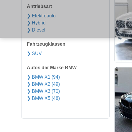
Antriebsart
❯ Elektroauto
❯ Hybrid
❯ Diesel
Fahrzeugklassen
❯ SUV
Autos der Marke BMW
❯ BMW X1 (94)
❯ BMW X2 (49)
❯ BMW X3 (70)
❯ BMW X5 (48)