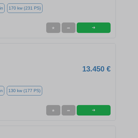
in
170 kw (231 PS)
➜
★
➦
13.450 €
in
130 kw (177 PS)
➜
★
➦