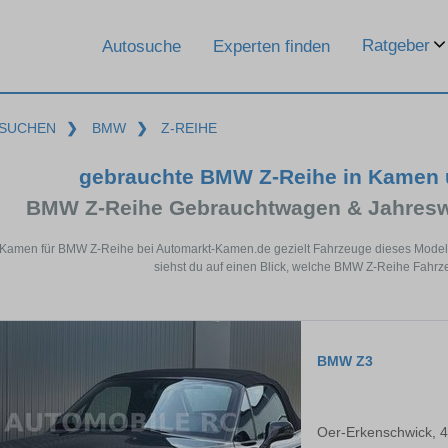
Ratgeber
Autosuche
Experten finden
SUCHEN
❯
BMW
❯
Z-REIHE
gebrauchte BMW Z-Reihe in Kamen 
BMW Z-Reihe Gebrauchtwagen & Jahresw
 Kamen für BMW Z-Reihe bei Automarkt-Kamen.de gezielt Fahrzeuge dieses Model
siehst du auf einen Blick, welche BMW Z-Reihe Fahrz
BMW Z3
Oer-Erkenschwick, 