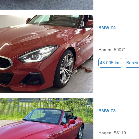
BMW Z4
Hamm, 59071
48.005 km
Benzi
BMW Z3
Hagen, 58119