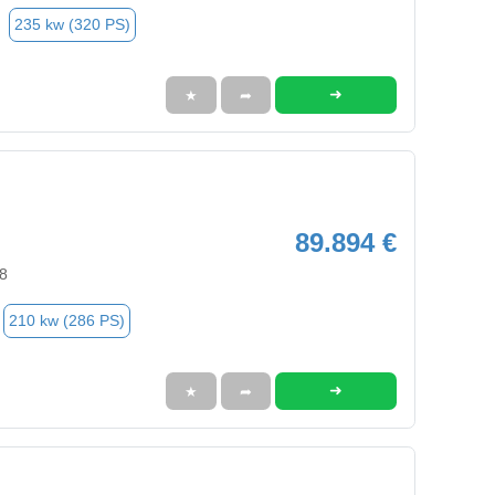
235 kw (320 PS)
➜
★
➦
89.894 €
8
210 kw (286 PS)
➜
★
➦