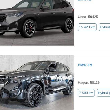
Unna, 59425
15.420 km
Hybrid
BMW XM
Hagen, 58119
7.500 km
Hybrid 