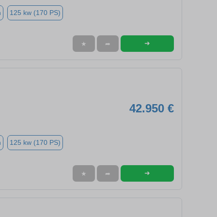
n
125 kw (170 PS)
➜
★
➦
42.950 €
n
125 kw (170 PS)
➜
★
➦