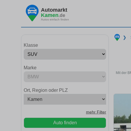
Automarkt
Kamen
.de
Autos einfach finden
❯
Klasse
Marke
Mit der B
Ort, Region oder PLZ
mehr Filter
Auto finden