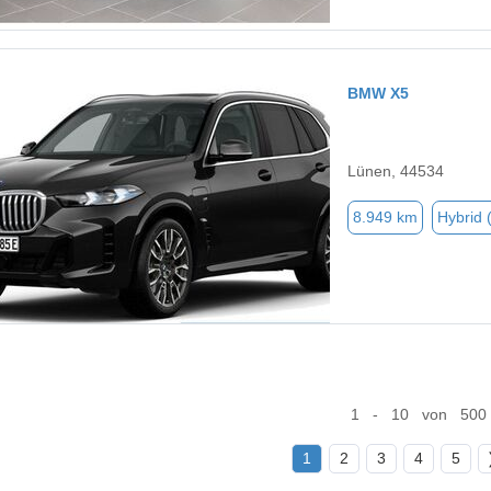
BMW X5
Lünen, 44534
8.949 km
Hybrid 
1 - 10 von 500
1
2
3
4
5