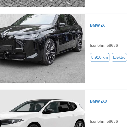
BMW iX
Iserlohn, 58636
8.910 km
Elektro
BMW iX3
Iserlohn, 58636