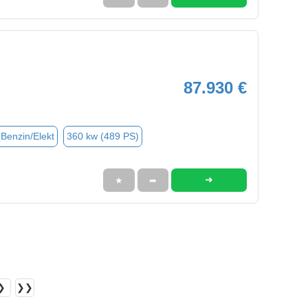
87.930 €
(Benzin/Elekt
360 kw (489 PS)
➜
★
➦
❯
❯❯