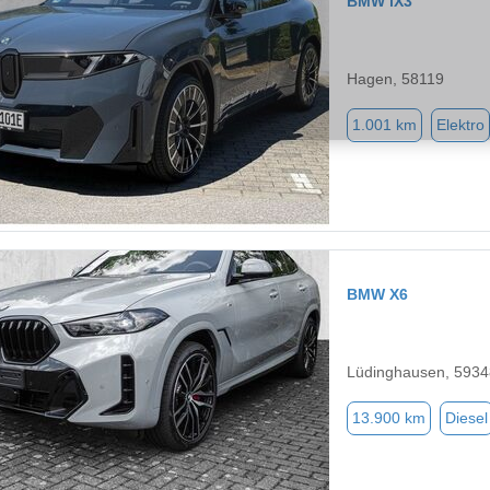
BMW iX3
Hagen, 58119
1.001 km
Elektro
BMW X6
Lüdinghausen, 5934
13.900 km
Diesel