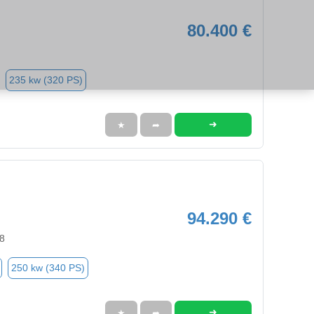
80.400 €
235 kw (320 PS)
➜
★
➦
94.290 €
8
250 kw (340 PS)
➜
★
➦