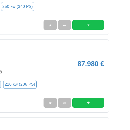
250 kw (340 PS)
➜
★
➦
87.980 €
8
210 kw (286 PS)
➜
★
➦