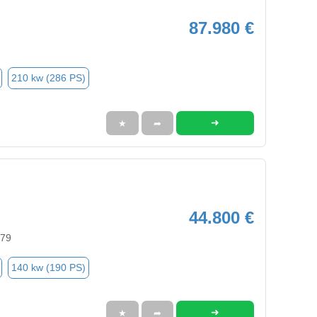
87.980 €
210 kw (286 PS)
➜
★
➦
44.800 €
579
140 kw (190 PS)
➜
★
➦