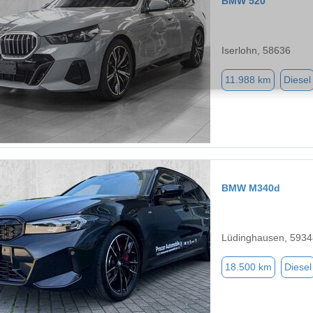
BMW 520
Iserlohn, 58636
11.988 km
Diesel
BMW M340d
Lüdinghausen, 5934
18.500 km
Diesel