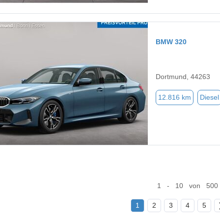
BMW 320
Dortmund, 44263
12.816 km
Diesel
1 - 10 von 500
1
2
3
4
5