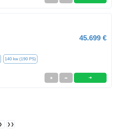
45.699 €
140 kw (190 PS)
➜
★
➦
❯
❯❯