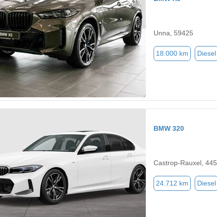
Unna, 59425
18.000 km
Diesel
BMW 320
Castrop-Rauxel, 44
24.712 km
Diesel