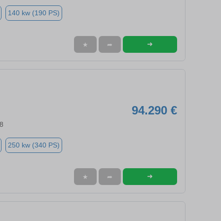
140 kw (190 PS)
➜
★
➦
94.290 €
8
250 kw (340 PS)
➜
★
➦