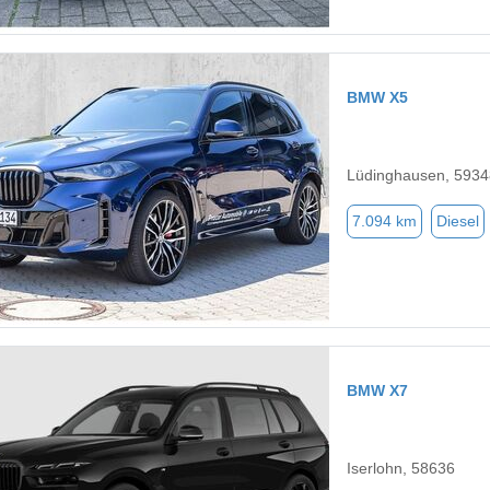
BMW X5
Lüdinghausen, 5934
7.094 km
Diesel
BMW X7
Iserlohn, 58636