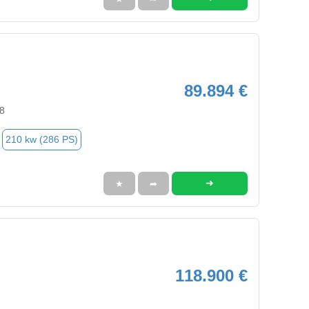
89.894 €
8
210 kw (286 PS)
➜
★
➦
118.900 €