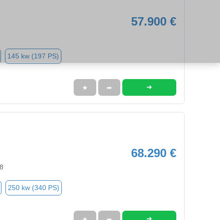
57.900 €
145 kw (197 PS)
➜
★
➦
68.290 €
8
250 kw (340 PS)
➜
★
➦