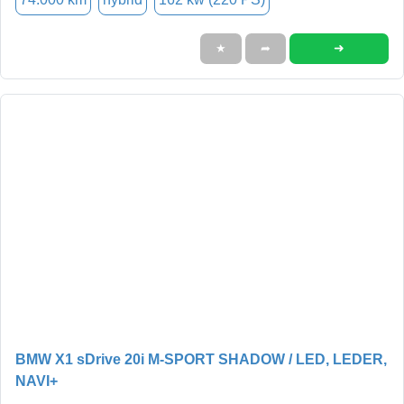
➜
★
➦
BMW X1 sDrive 20i M-SPORT SHADOW / LED, LEDER,
NAVI+