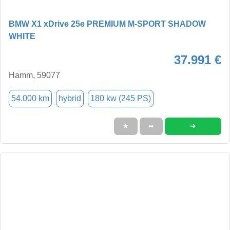
BMW X1 xDrive 25e PREMIUM M-SPORT SHADOW
WHITE
37.991 €
Hamm, 59077
54.000 km
hybrid
180 kw (245 PS)
➜
★
➦