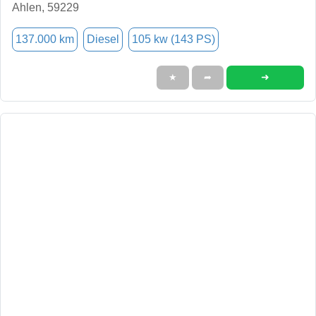
Ahlen, 59229
137.000 km
Diesel
105 kw (143 PS)
➜
★
➦