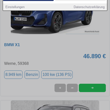
Einstellungen
Datenschutzerklärung
BMW X1
46.890 €
Werne, 59368
8.949 km
Benzin
100 kw (136 PS)
➜
★
➦