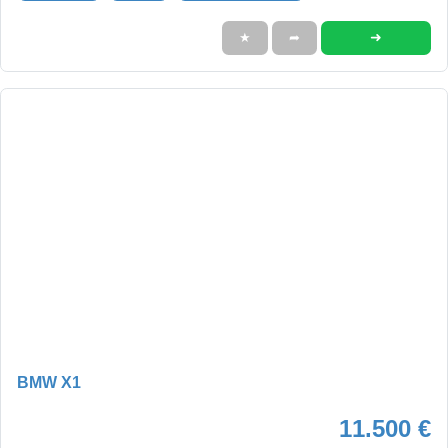
➜
★
➦
BMW X1
11.500 €