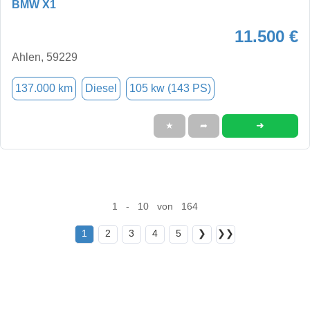
BMW X1
11.500 €
Ahlen, 59229
137.000 km
Diesel
105 kw (143 PS)
➜
★
➦
1 - 10 von 164
1
2
3
4
5
❯
❯❯