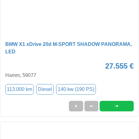
BMW X1 xDrive 20d M-SPORT SHADOW PANORAMA,
LED
27.555 €
Hamm, 59077
113.000 km
Diesel
140 kw (190 PS)
➜
★
➦