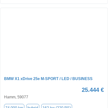
BMW X1 xDrive 25e M-SPORT / LED / BUSINESS
25.444 €
Hamm, 59077
74.000 km
hybrid
162 kw (220 PS)