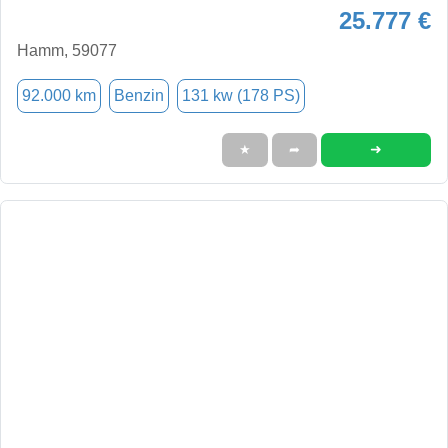
25.777 €
Hamm, 59077
92.000 km
Benzin
131 kw (178 PS)
➜
★
➦