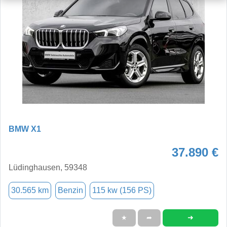
BMW X1
37.890 €
Lüdinghausen, 59348
30.565 km
Benzin
115 kw (156 PS)
➜
★
➦