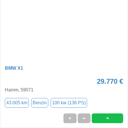
BMW X1
29.770 €
Hamm, 59071
43.005 km
Benzin
100 kw (136 PS)
➜
★
➦