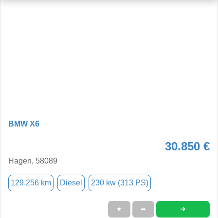
BMW X6
30.850 €
Hagen, 58089
129.256 km
Diesel
230 kw (313 PS)
➜
★
➦