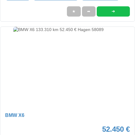
➜
★
➦
BMW X6
52.450 €