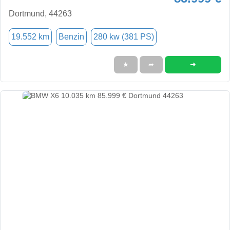
Dortmund, 44263
19.552 km
Benzin
280 kw (381 PS)
➜
★
➦