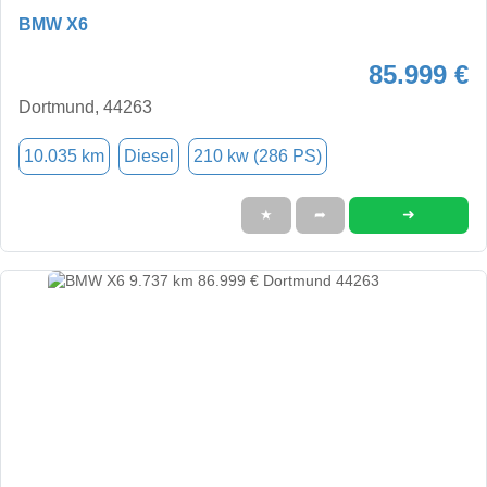
BMW X6
85.999 €
Dortmund, 44263
10.035 km
Diesel
210 kw (286 PS)
➜
★
➦