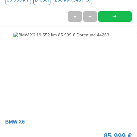
➜
★
➦
BMW X6
85.999 €