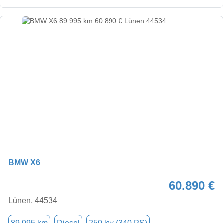
BMW X6
60.890 €
Lünen, 44534
89.995 km
Diesel
250 kw (340 PS)