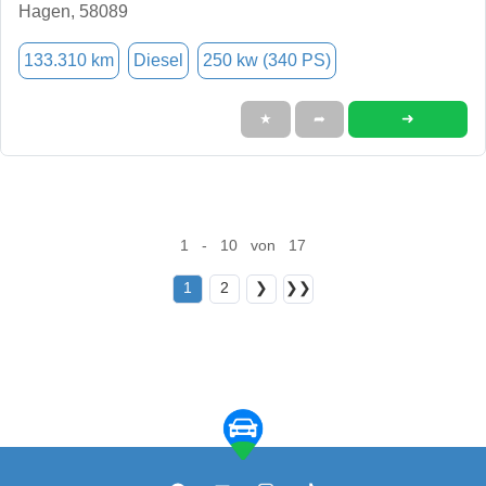
Hagen, 58089
133.310 km
Diesel
250 kw (340 PS)
➜
★
➦
1 - 10 von 17
1
2
❯
❯❯