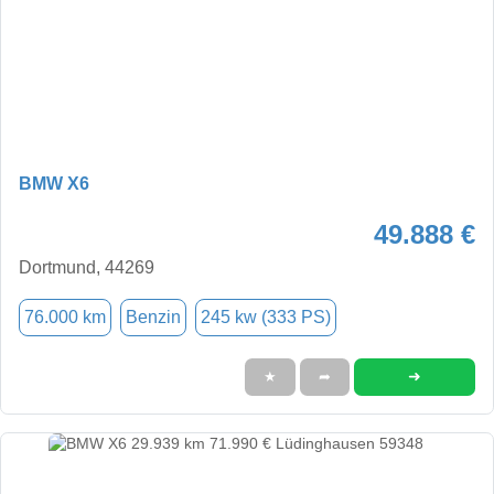
BMW X6
49.888 €
Dortmund, 44269
76.000 km
Benzin
245 kw (333 PS)
➜
★
➦