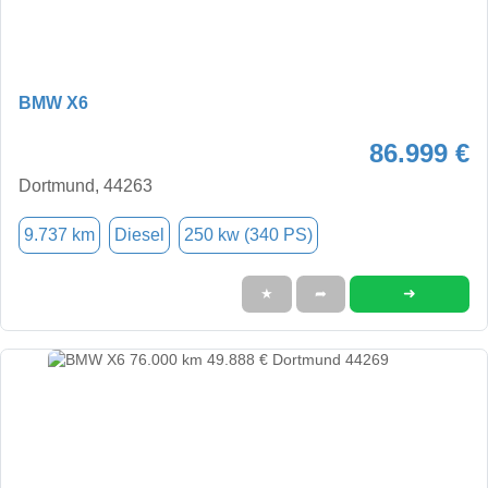
BMW X6
86.999 €
Dortmund, 44263
9.737 km
Diesel
250 kw (340 PS)
➜
★
➦