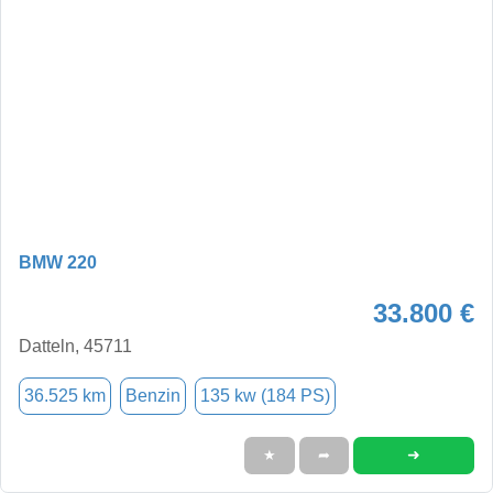
BMW 220
33.800 €
Datteln, 45711
36.525 km
Benzin
135 kw (184 PS)
➜
★
➦