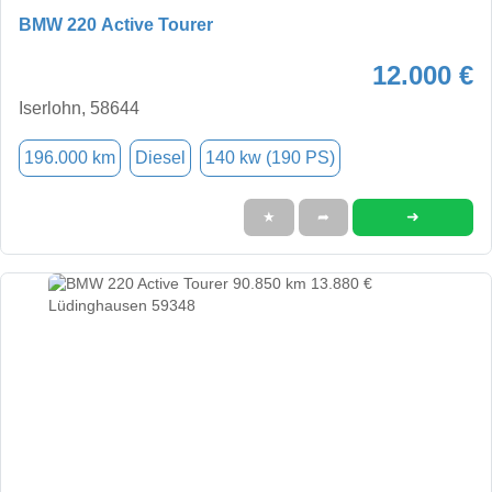
BMW 220 Active Tourer
12.000 €
Iserlohn, 58644
196.000 km
Diesel
140 kw (190 PS)
➜
★
➦