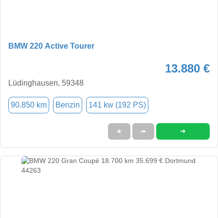
BMW 220 Active Tourer
13.880 €
Lüdinghausen, 59348
90.850 km
Benzin
141 kw (192 PS)
➜
★
➦