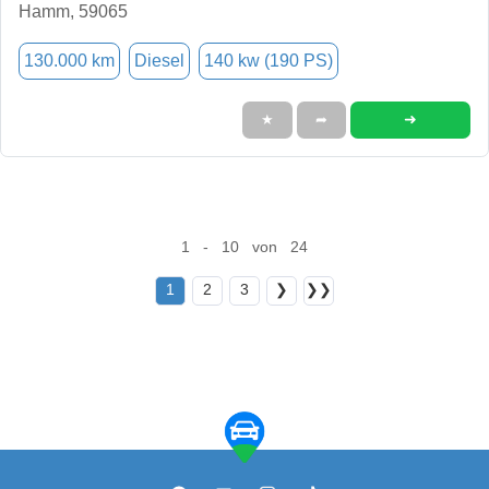
Hamm, 59065
130.000 km
Diesel
140 kw (190 PS)
➜
★
➦
1 - 10 von 24
1
2
3
❯
❯❯