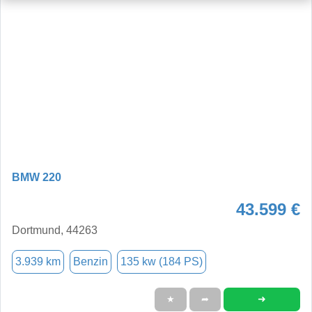
BMW 220
43.599 €
Dortmund, 44263
3.939 km
Benzin
135 kw (184 PS)
➜
★
➦