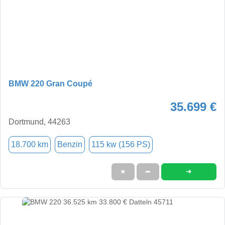
BMW 220 Gran Coupé
35.699 €
Dortmund, 44263
18.700 km
Benzin
115 kw (156 PS)
➜
★
➦