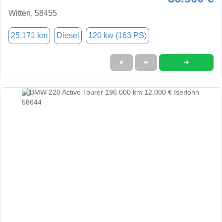
Witten, 58455
25.171 km
Diesel
120 kw (163 PS)
➜
★
➦