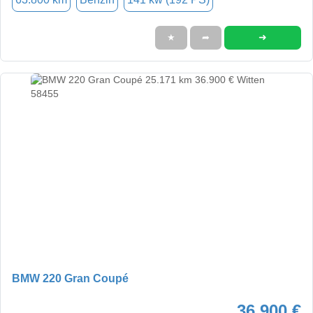
➜
★
➦
BMW 220 Gran Coupé
36.900 €