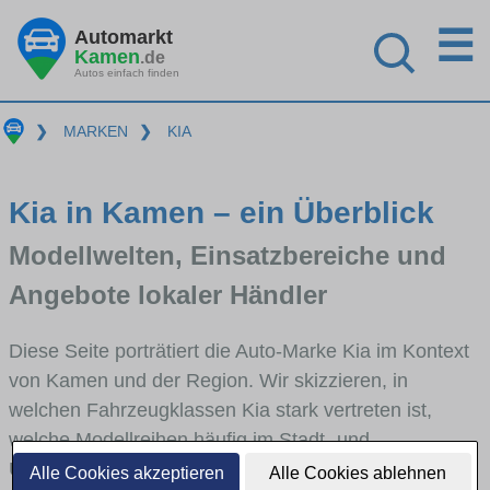
☰
Automarkt
Kamen
.de
Autos einfach finden
❯
MARKEN
❯
KIA
Kia in Kamen – ein Überblick
Modellwelten, Einsatzbereiche und
Angebote lokaler Händler
Diese Seite porträtiert die Auto-Marke Kia im Kontext
von Kamen und der Region. Wir skizzieren, in
welchen Fahrzeugklassen Kia stark vertreten ist,
welche Modellreihen häufig im Stadt- und
Umlandverkehr zu sehen sind und für welche
Alle Cookies akzeptieren
Alle Cookies ablehnen