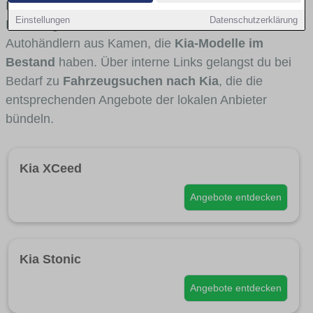
Fahrertypen die Marke interessant ist. Viele
Einstellungen
Datenschutzerklärung
Fahrzeuge stammen von Autohäusern und
Autohändlern aus Kamen, die
Kia-Modelle im
Bestand
haben. Über interne Links gelangst du bei
Bedarf zu
Fahrzeugsuchen nach Kia
, die die
entsprechenden Angebote der lokalen Anbieter
bündeln.
Kia XCeed
Angebote entdecken
Kia Stonic
Angebote entdecken