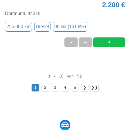
2.200 €
Dortmund, 44319
255.000 km
Diesel
96 kw (131 PS)
➜
★
➦
1 - 10 von 52
1
2
3
4
5
❯
❯❯