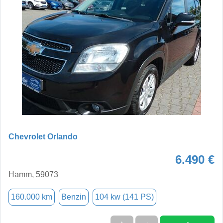
Chevrolet Orlando
6.490 €
Hamm, 59073
160.000 km
Benzin
104 kw (141 PS)