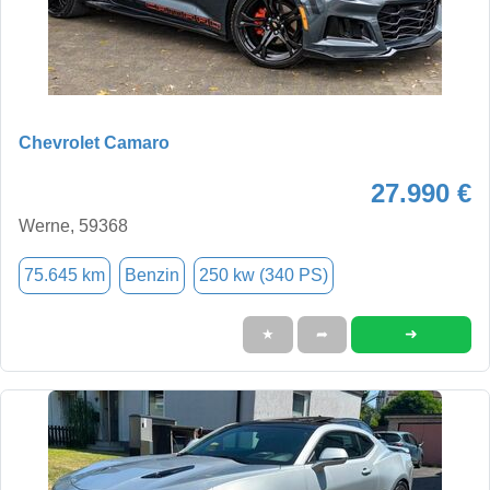
Chevrolet Camaro
27.990 €
Werne, 59368
75.645 km
Benzin
250 kw (340 PS)
➜
★
➦