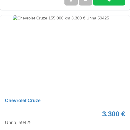
➜
★
➦
Chevrolet Cruze
3.300 €
Unna, 59425