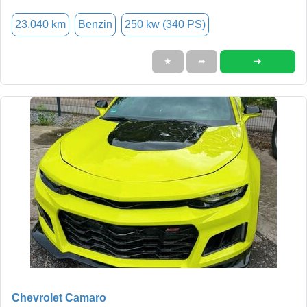
23.040 km
Benzin
250 kw (340 PS)
➜
★
➦
Chevrolet Camaro