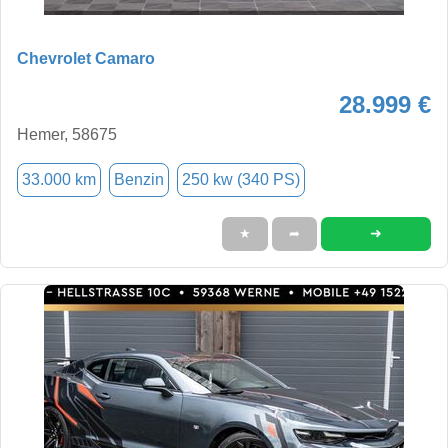
Chevrolet Camaro
28.999 €
Hemer, 58675
33.000 km
Benzin
250 kw (340 PS)
➜
★
➦