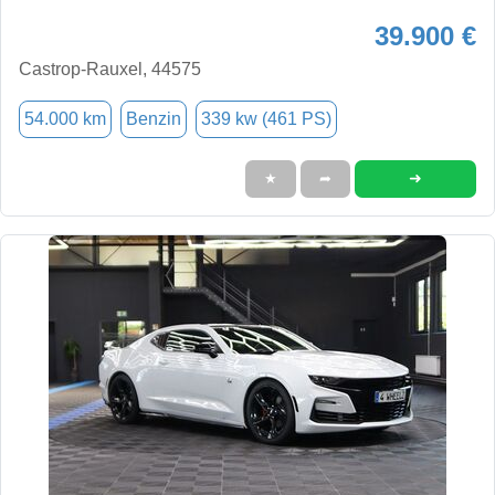
39.900 €
Castrop-Rauxel, 44575
54.000 km
Benzin
339 kw (461 PS)
➜
★
➦