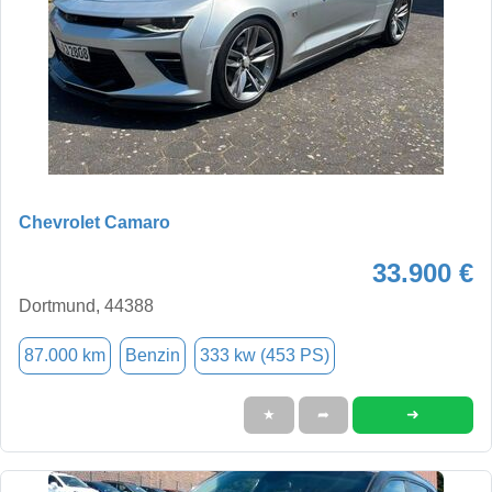
Chevrolet Camaro
33.900 €
Dortmund, 44388
87.000 km
Benzin
333 kw (453 PS)
➜
★
➦