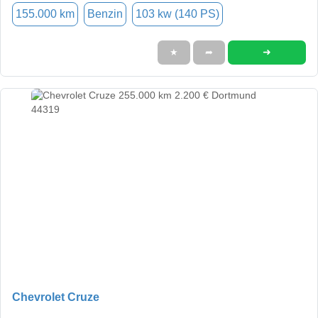
155.000 km
Benzin
103 kw (140 PS)
➜
★
➦
Chevrolet Cruze