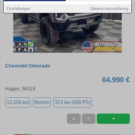
Einstellungen
Datenschutzerklärung
Chevrolet Silverado
64.990 €
Hagen, 58119
12.256 km
Benzin
313 kw (426 PS)
➜
★
➦