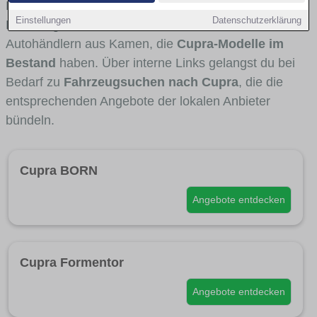
Fahrertypen die Marke interessant ist. Viele
Einstellungen
Datenschutzerklärung
Fahrzeuge stammen von Autohäusern und
Autohändlern aus Kamen, die
Cupra-Modelle im
Bestand
haben. Über interne Links gelangst du bei
Bedarf zu
Fahrzeugsuchen nach Cupra
, die die
entsprechenden Angebote der lokalen Anbieter
bündeln.
Cupra BORN
Angebote entdecken
Cupra Formentor
Angebote entdecken