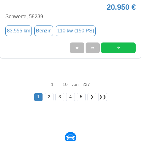
20.950 €
Schwerte, 58239
83.555 km
Benzin
110 kw (150 PS)
➜
★
➦
1 - 10 von 237
1
2
3
4
5
❯
❯❯