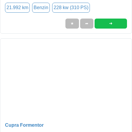
21.992 km
Benzin
228 kw (310 PS)
➜
★
➦
Cupra Formentor