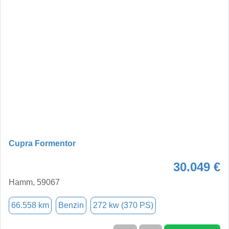
Cupra Formentor
30.049 €
Hamm, 59067
66.558 km
Benzin
272 kw (370 PS)