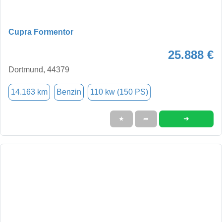
Cupra Formentor
25.888 €
Dortmund, 44379
14.163 km
Benzin
110 kw (150 PS)
➜
★
➦