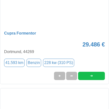
Cupra Formentor
29.486 €
Dortmund, 44269
41.593 km
Benzin
228 kw (310 PS)
➜
★
➦