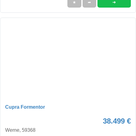
➜
★
➦
Cupra Formentor
38.499 €
Werne, 59368