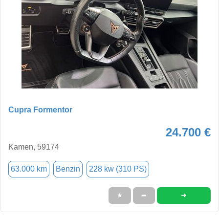
Cupra Formentor
24.700 €
Kamen, 59174
63.000 km
Benzin
228 kw (310 PS)
➜
★
➦