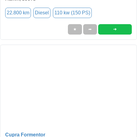
22.800 km
Diesel
110 kw (150 PS)
➜
★
➦
Cupra Formentor