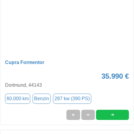
Cupra Formentor
35.990 €
Dortmund, 44143
60.000 km
Benzin
287 kw (390 PS)
➜
★
➦