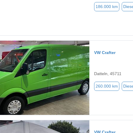
186.000 km
Diese
VW Crafter
Datteln, 45711
260.000 km
Diese
VW Crafter