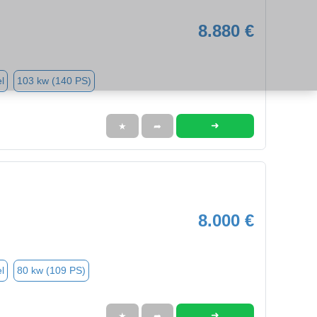
8.880 €
l
103 kw (140 PS)
➜
★
➦
8.000 €
l
80 kw (109 PS)
➜
★
➦