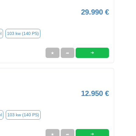
29.990 €
l
103 kw (140 PS)
➜
★
➦
12.950 €
l
103 kw (140 PS)
➜
★
➦