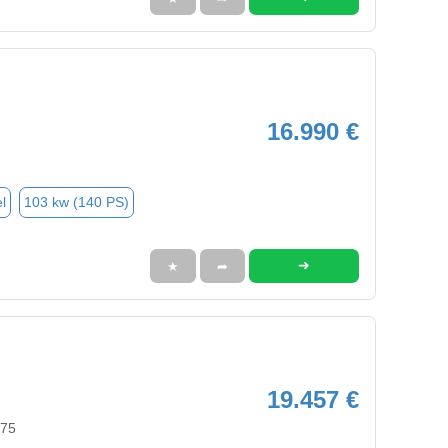
16.990 €
l
103 kw (140 PS)
➜
★
➦
19.457 €
575