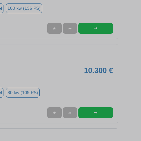
l
100 kw (136 PS)
➜
★
➦
10.300 €
l
80 kw (109 PS)
➜
★
➦