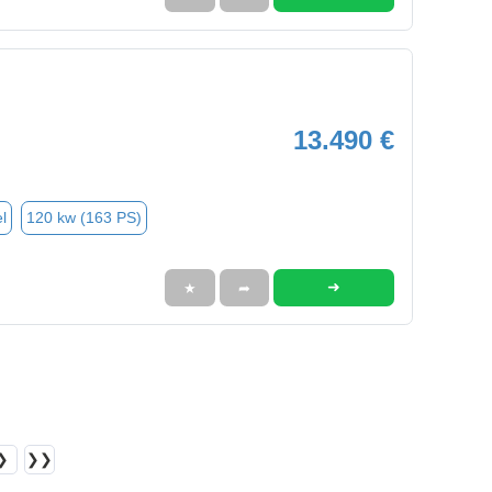
13.490 €
l
120 kw (163 PS)
➜
★
➦
❯
❯❯