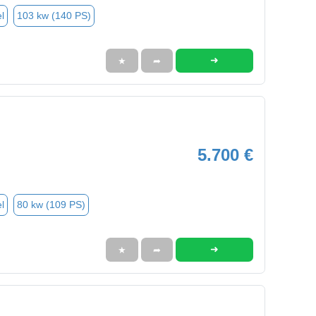
l
103 kw (140 PS)
➜
★
➦
5.700 €
l
80 kw (109 PS)
➜
★
➦