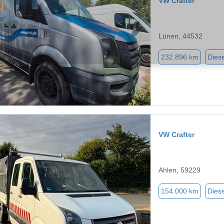
VW Crafter
Lünen, 44532
232.896 km
Diese
VW Crafter
Ahlen, 59229
154.000 km
Diese