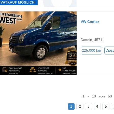
VW Crafter
Datteln, 45711
225.000 km
Diese
1 - 10 von 53
1
2
3
4
5