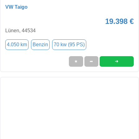
VW Taigo
19.398 €
Lünen, 44534
4.050 km
Benzin
70 kw (95 PS)
➜
★
➦