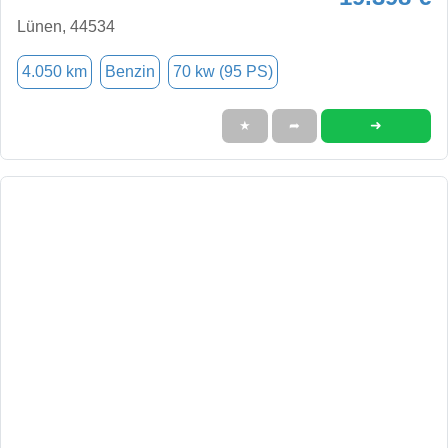
Lünen, 44534
4.050 km
Benzin
70 kw (95 PS)
➜
★
➦