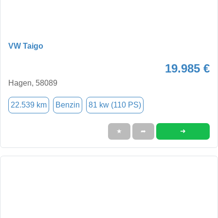
VW Taigo
19.985 €
Hagen, 58089
22.539 km
Benzin
81 kw (110 PS)
➜
★
➦