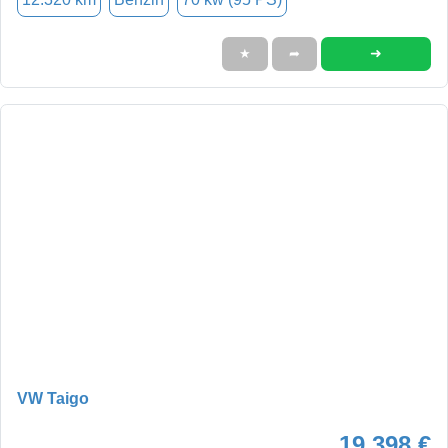
➜
★
➦
VW Taigo
19.398 €