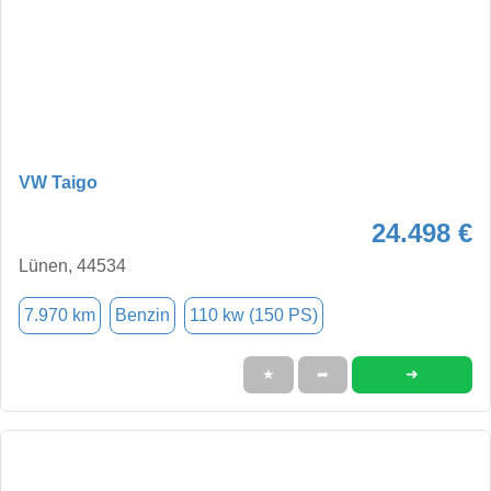
VW Taigo
24.498 €
Lünen, 44534
7.970 km
Benzin
110 kw (150 PS)
➜
★
➦