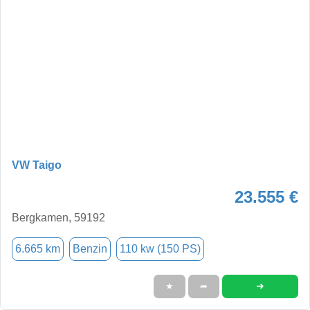
VW Taigo
23.555 €
Bergkamen, 59192
6.665 km
Benzin
110 kw (150 PS)
➜
★
➦