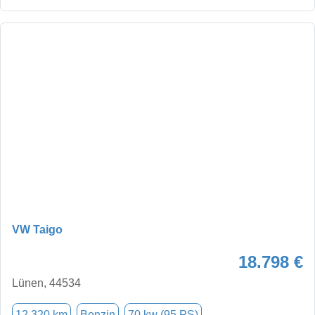
VW Taigo
18.798 €
Lünen, 44534
12.320 km
Benzin
70 kw (95 PS)