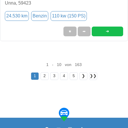
Unna, 59423
24.530 km
Benzin
110 kw (150 PS)
➜
★
➦
1 - 10 von 163
1
2
3
4
5
❯
❯❯