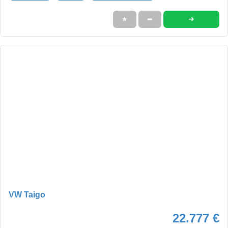
➜
★
➦
VW Taigo
22.777 €