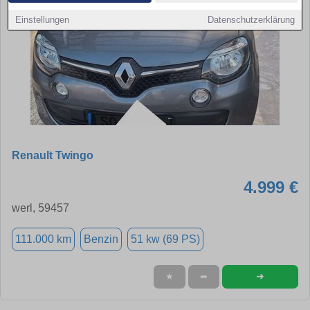
Einstellungen
Datenschutzerklärung
Renault Twingo
4.999 €
werl, 59457
111.000 km
Benzin
51 kw (69 PS)
➜
★
➦