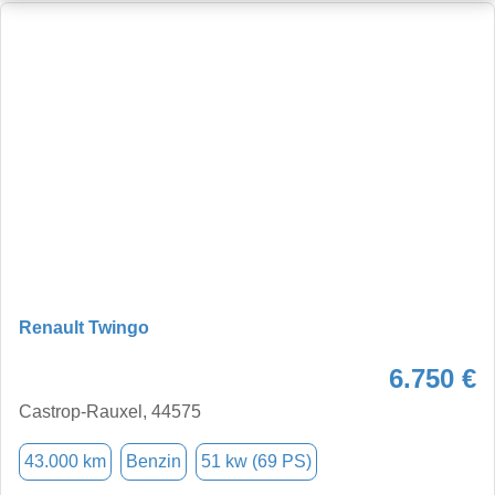
Renault Twingo
6.750 €
Castrop-Rauxel, 44575
43.000 km
Benzin
51 kw (69 PS)