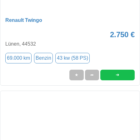
Renault Twingo
2.750 €
Lünen, 44532
69.000 km
Benzin
43 kw (58 PS)
➜
★
➦