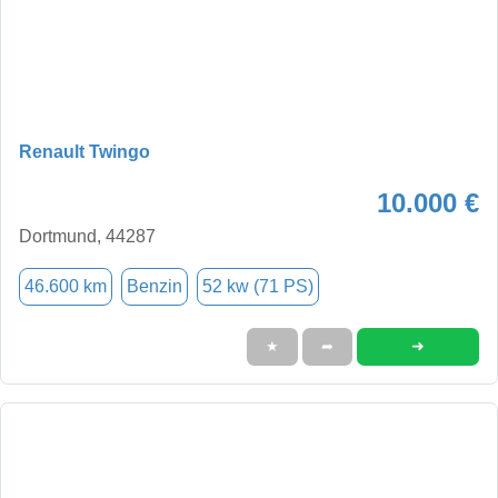
Renault Twingo
10.000 €
Dortmund, 44287
46.600 km
Benzin
52 kw (71 PS)
➜
★
➦