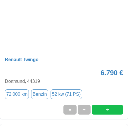
Renault Twingo
6.790 €
Dortmund, 44319
72.000 km
Benzin
52 kw (71 PS)
➜
★
➦