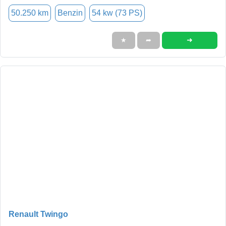
50.250 km
Benzin
54 kw (73 PS)
➜
★
➦
Renault Twingo