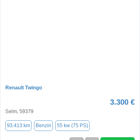
Renault Twingo
3.300 €
Selm, 59379
93.413 km
Benzin
55 kw (75 PS)