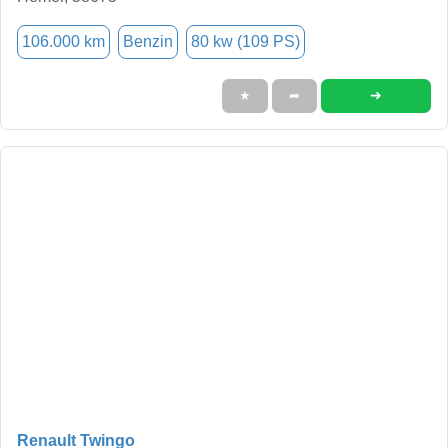
106.000 km
Benzin
80 kw (109 PS)
➜
★
➦
Renault Twingo