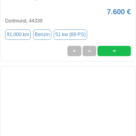
7.600 €
Dortmund, 44339
91.000 km
Benzin
51 kw (69 PS)
➜
★
➦