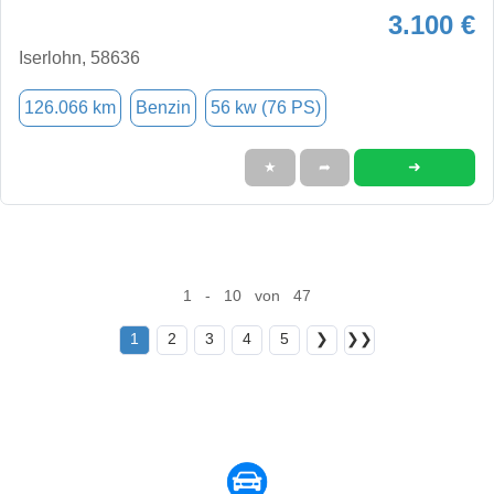
3.100 €
Iserlohn, 58636
126.066 km
Benzin
56 kw (76 PS)
➜
★
➦
1 - 10 von 47
1
2
3
4
5
❯
❯❯