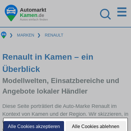
☰
Automarkt
Kamen
.de
Autos einfach finden
❯
MARKEN
❯
RENAULT
Renault in Kamen – ein
Überblick
Modellwelten, Einsatzbereiche und
Angebote lokaler Händler
Diese Seite porträtiert die Auto-Marke Renault im
Kontext von Kamen und der Region. Wir skizzieren, in
welchen Fahrzeugklassen Renault stark vertreten ist,
Alle Cookies akzeptieren
Alle Cookies ablehnen
welche Modellreihen häufig im Stadt- und