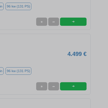
in
96 kw (131 PS)
➜
★
➦
4.499 €
in
96 kw (131 PS)
➜
★
➦