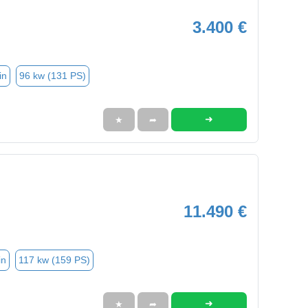
3.400 €
in
96 kw (131 PS)
➜
★
➦
11.490 €
in
117 kw (159 PS)
➜
★
➦