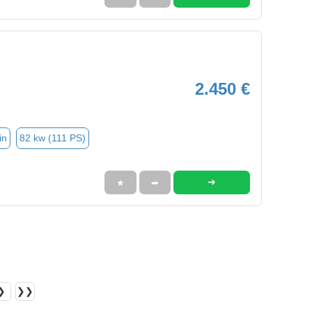
2.450 €
in
82 kw (111 PS)
➜
★
➦
❯
❯❯