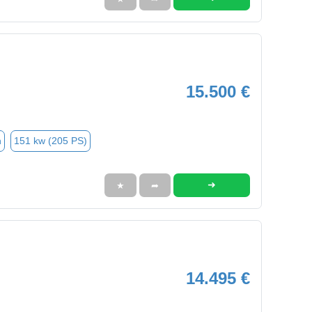
15.500 €
n
151 kw (205 PS)
➜
★
➦
14.495 €