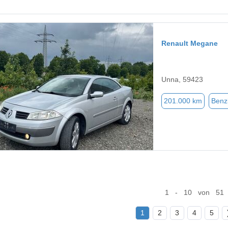
Renault Megane
Unna, 59423
201.000 km
Benz
1 - 10 von 51
1
2
3
4
5