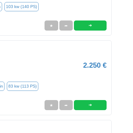
n
103 kw (140 PS)
➜
★
➦
2.250 €
in
83 kw (113 PS)
➜
★
➦