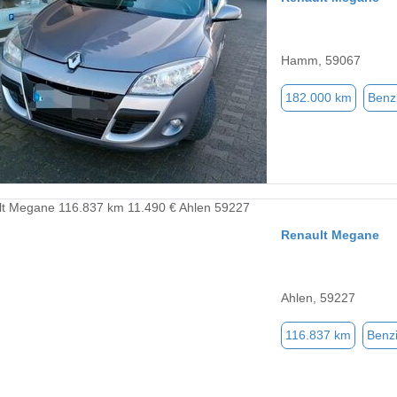
Hamm, 59067
182.000 km
Benz
Renault Megane
Ahlen, 59227
116.837 km
Benz