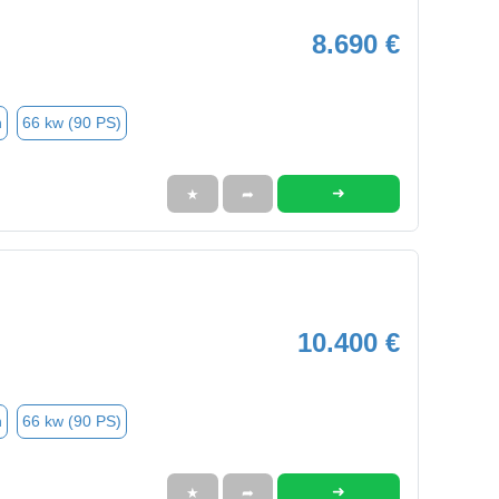
8.690 €
n
66 kw (90 PS)
➜
★
➦
10.400 €
n
66 kw (90 PS)
➜
★
➦