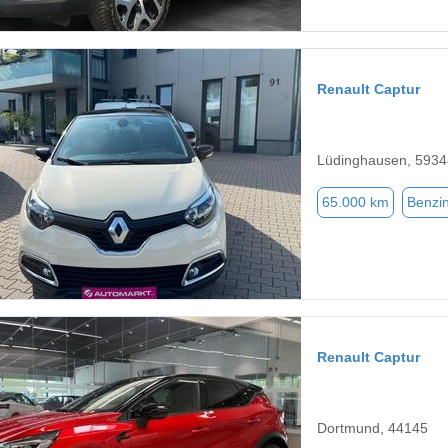
Renault Captur
Lüdinghausen, 5934
65.000 km
Benzi
Renault Captur
Dortmund, 44145