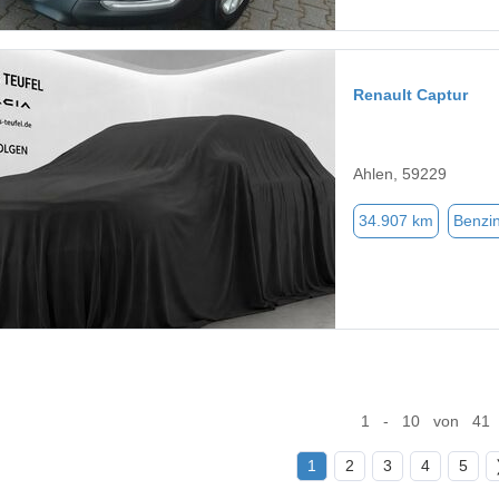
Renault Captur
Ahlen, 59229
34.907 km
Benzi
1 - 10 von 41
1
2
3
4
5