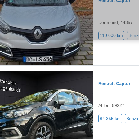
Renault Captur
Dortmund, 44357
110.000 km
Benz
Renault Captur
Ahlen, 59227
64.355 km
Benzi