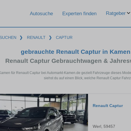
Ratgeber
Autosuche
Experten finden
SUCHEN
❯
RENAULT
❯
CAPTUR
gebrauchte Renault Captur in Kame
Renault Captur Gebrauchtwagen & Jahres
 Kamen für Renault Captur bei Automarkt-Kamen.de gezielt Fahrzeuge dieses Mode
siehst du auf einen Blick, welche Renault Captur Fahr
Renault Captur
Werl, 59457