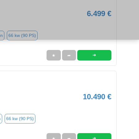
6.499 €
in
66 kw (90 PS)
➜
★
➦
10.490 €
n
66 kw (90 PS)
➜
★
➦