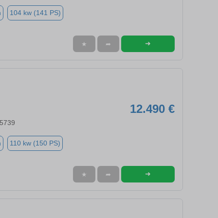
n
104 kw (141 PS)
➜
★
➦
12.490 €
45739
n
110 kw (150 PS)
➜
★
➦