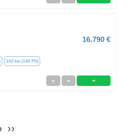
16.790 €
n
103 kw (140 PS)
➜
★
➦
❯
❯❯