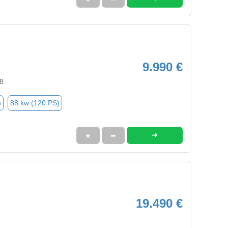
9.990 €
8
n
88 kw (120 PS)
➜
★
➦
19.490 €