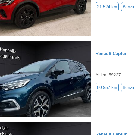
21.524 km
Benzi
Renault Captur
Ahlen, 59227
80.957 km
Benzi
Renault Captur