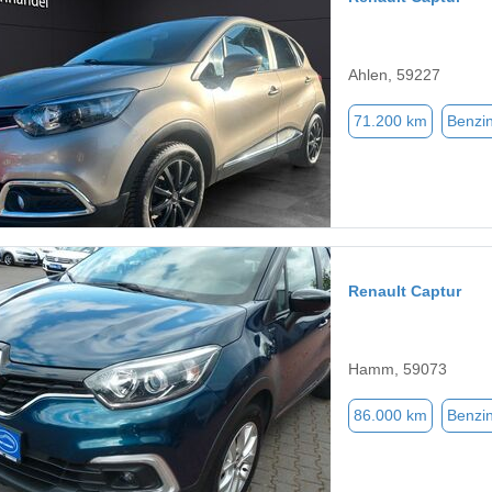
Ahlen, 59227
71.200 km
Benzi
Renault Captur
Hamm, 59073
86.000 km
Benzi