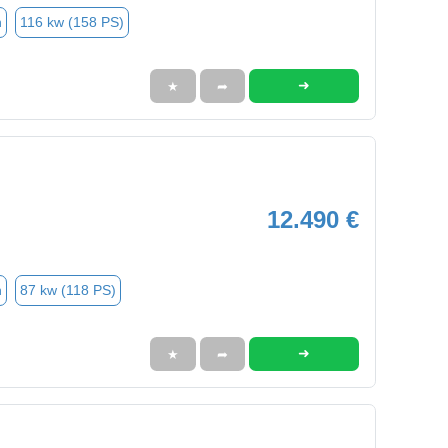
n
116 kw (158 PS)
➜
★
➦
12.490 €
n
87 kw (118 PS)
➜
★
➦