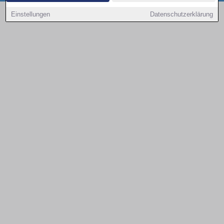
Copyright © 2000 - 2026 | 1A Infosysteme GmbH | Content by: 1a-sites-autos
Einstellungen
Datenschutzerklärung
08.08.2026