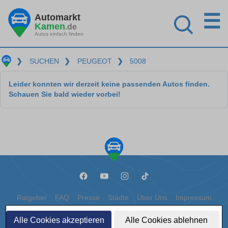
☰
Automarkt
Kamen
.de
Autos einfach finden
❯
SUCHEN
❯
PEUGEOT
❯
5008
Leider konnten wir derzeit keine passenden Autos finden.
Schauen Sie bald wieder vorbei!
Ratgeber
FAQ
Presse
Städte
Über Uns
Impressum
Datenschutz
Cookies
Alle Cookies akzeptieren
Alle Cookies ablehnen