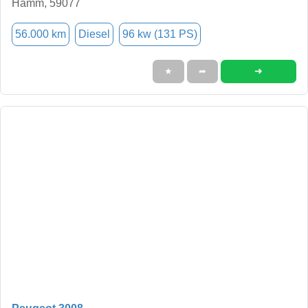
Hamm, 59077
56.000 km
Diesel
96 kw (131 PS)
➜
★
➦