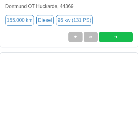
Dortmund OT Huckarde, 44369
155.000 km
Diesel
96 kw (131 PS)
➜
★
➦