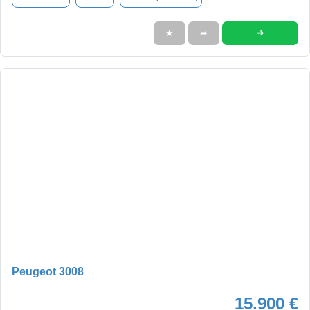
➜
★
➦
Peugeot 3008
15.900 €