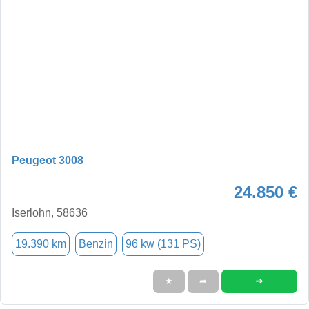
Peugeot 3008
24.850 €
Iserlohn, 58636
19.390 km
Benzin
96 kw (131 PS)
➜
★
➦