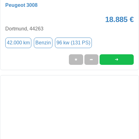
Peugeot 3008
18.885 €
Dortmund, 44263
42.000 km
Benzin
96 kw (131 PS)
➜
★
➦