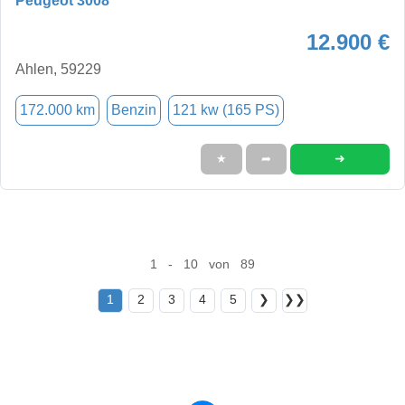
Peugeot 3008
12.900 €
Ahlen, 59229
172.000 km
Benzin
121 kw (165 PS)
➜
★
➦
1 - 10 von 89
1
2
3
4
5
❯
❯❯