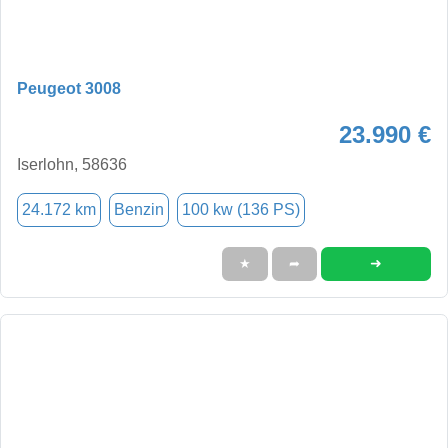
Peugeot 3008
23.990 €
Iserlohn, 58636
24.172 km
Benzin
100 kw (136 PS)
➜
★
➦