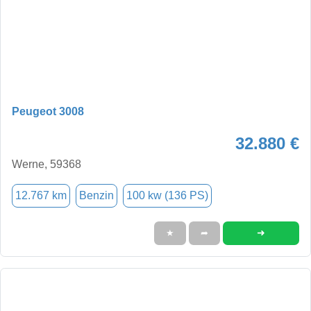
Peugeot 3008
32.880 €
Werne, 59368
12.767 km
Benzin
100 kw (136 PS)
➜
★
➦