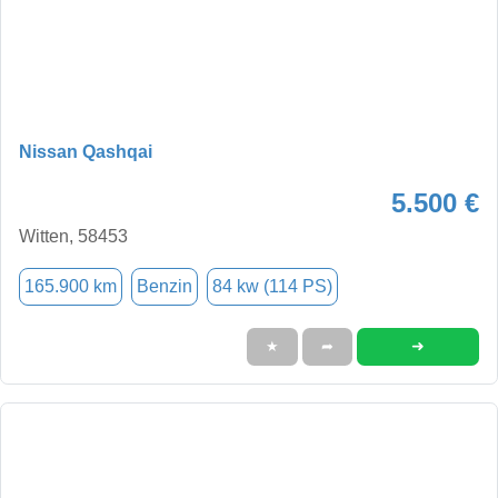
Nissan Qashqai
5.500 €
Witten, 58453
165.900 km
Benzin
84 kw (114 PS)
➜
★
➦