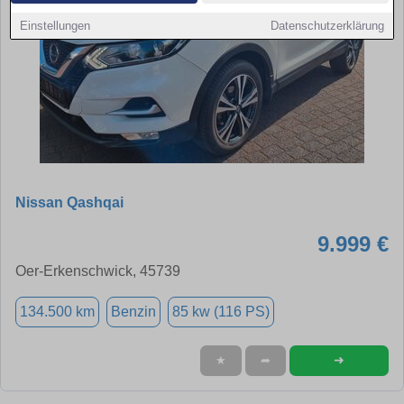
Einstellungen
Datenschutzerklärung
Nissan Qashqai
9.999 €
Oer-Erkenschwick, 45739
134.500 km
Benzin
85 kw (116 PS)
➜
★
➦