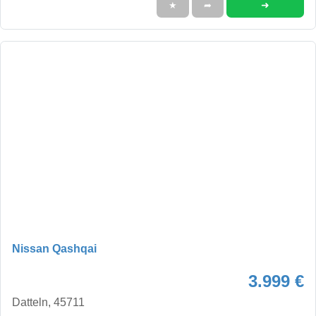
➜
★
➦
Nissan Qashqai
3.999 €
Datteln, 45711