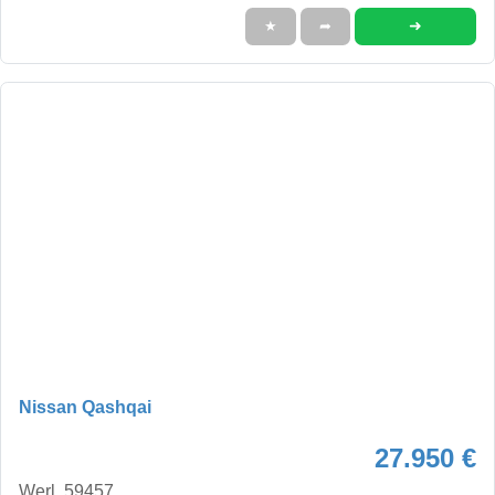
➜
★
➦
Nissan Qashqai
27.950 €
Werl, 59457