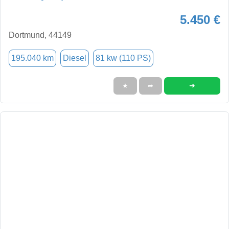
5.450 €
Dortmund, 44149
195.040 km
Diesel
81 kw (110 PS)
➜
★
➦