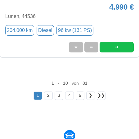
4.990 €
Lünen, 44536
204.000 km
Diesel
96 kw (131 PS)
➜
★
➦
1 - 10 von 81
1
2
3
4
5
❯
❯❯