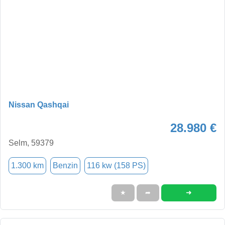
Nissan Qashqai
28.980 €
Selm, 59379
1.300 km
Benzin
116 kw (158 PS)
➜
★
➦