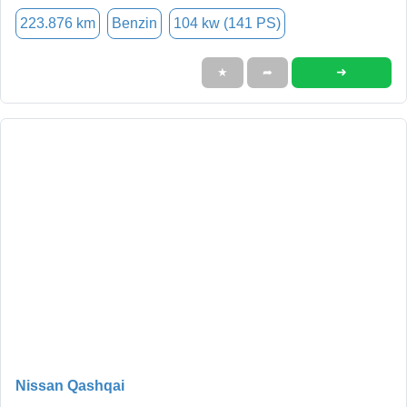
223.876 km
Benzin
104 kw (141 PS)
➜
★
➦
Nissan Qashqai