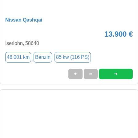
Nissan Qashqai
13.900 €
Iserlohn, 58640
46.001 km
Benzin
85 kw (116 PS)
➜
★
➦