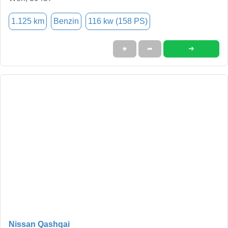
1.125 km
Benzin
116 kw (158 PS)
➜
★
➦
Nissan Qashqai