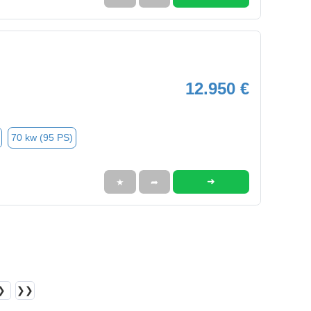
12.950 €
70 kw (95 PS)
➜
★
➦
❯
❯❯