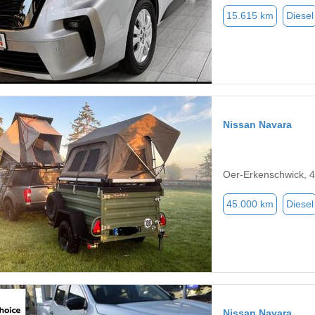
15.615 km
Diesel
Nissan Navara
Oer-Erkenschwick, 
45.000 km
Diesel
Nissan Navara