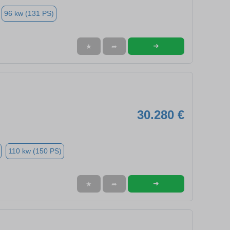
96 kw (131 PS)
➜
★
➦
30.280 €
110 kw (150 PS)
➜
★
➦