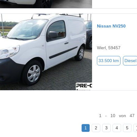
Nissan NV250
Werl, 59457
33.500 km
Diesel
1 - 10 von 47
1
2
3
4
5