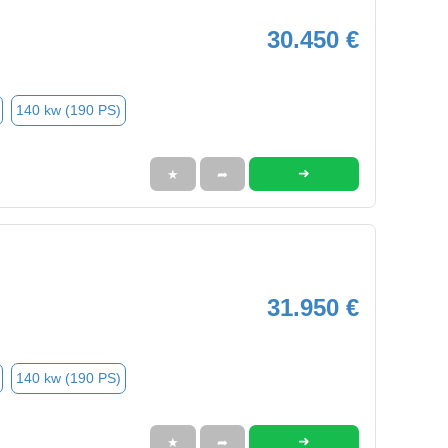
30.450 €
140 kw (190 PS)
➜
★
➦
31.950 €
140 kw (190 PS)
➜
★
➦