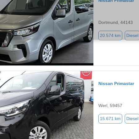
Nissan Primastar
Dortmund, 44143
20.574 km
Diesel
Nissan Primastar
Werl, 59457
15.671 km
Diesel