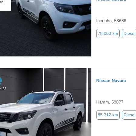
Iserlohn, 58636
78.000 km
Diesel
Nissan Navara
Hamm, 59077
85.312 km
Diesel