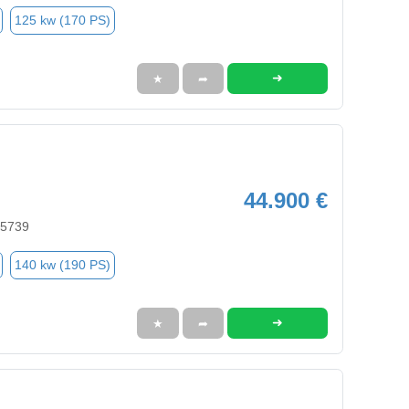
125 kw (170 PS)
➜
★
➦
44.900 €
45739
140 kw (190 PS)
➜
★
➦