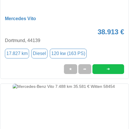
Mercedes Vito
38.913 €
Dortmund, 44139
17.827 km
Diesel
120 kw (163 PS)
➜
★
➦