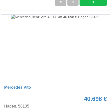
➜
★
➦
Mercedes Vito
40.698 €
Hagen, 58135