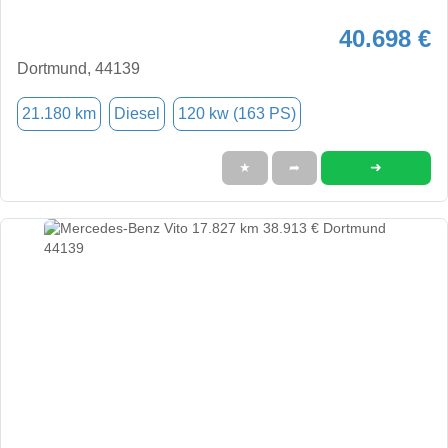
40.698 €
Dortmund, 44139
21.180 km
Diesel
120 kw (163 PS)
➜
★
➦