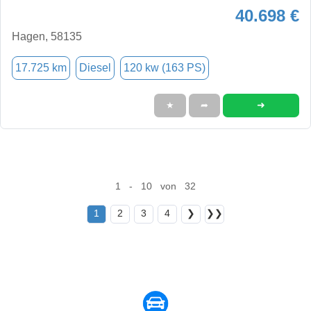
40.698 €
Hagen, 58135
17.725 km
Diesel
120 kw (163 PS)
➜
★
➦
1 - 10 von 32
1
2
3
4
❯
❯❯