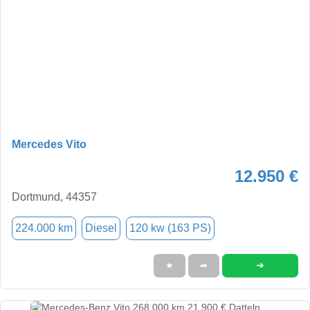
Mercedes Vito
12.950 €
Dortmund, 44357
224.000 km
Diesel
120 kw (163 PS)
➜
★
➦