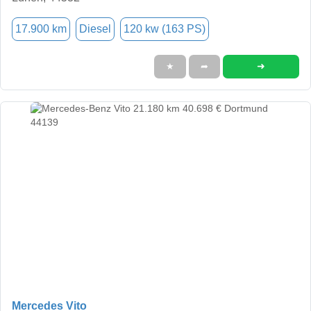
17.900 km
Diesel
120 kw (163 PS)
➜
★
➦
Mercedes Vito