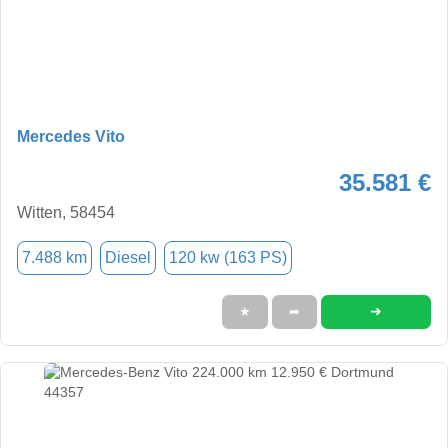
Mercedes Vito
35.581 €
Witten, 58454
7.488 km
Diesel
120 kw (163 PS)
➜
★
➦