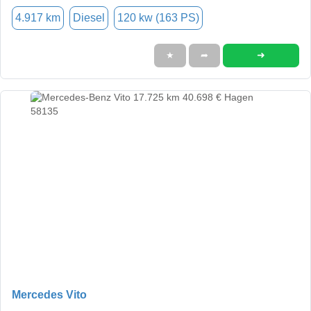
4.917 km
Diesel
120 kw (163 PS)
➜
★
➦
Mercedes Vito