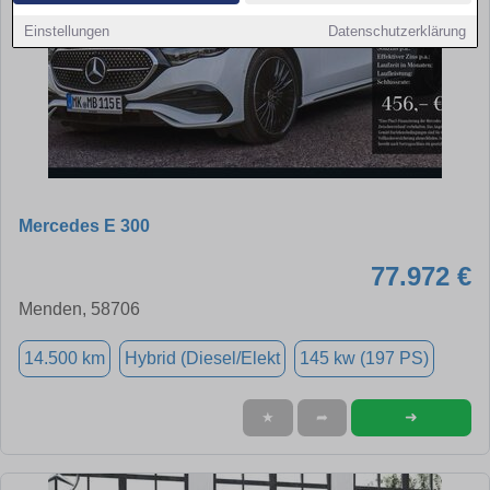
Einstellungen
Datenschutzerklärung
Mercedes E 300
77.972 €
Menden, 58706
14.500 km
Hybrid (Diesel/Elekt
145 kw (197 PS)
➜
★
➦