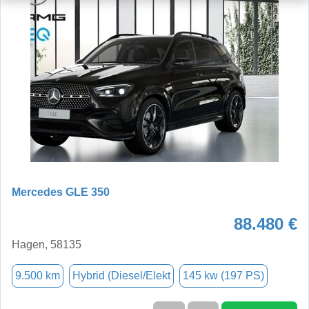
Mercedes GLE 350
88.480 €
Hagen, 58135
9.500 km
Hybrid (Diesel/Elekt
145 kw (197 PS)