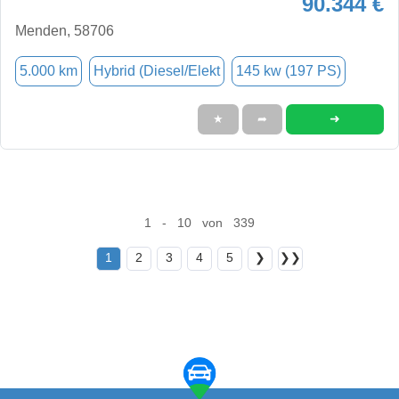
90.344 €
Menden, 58706
5.000 km
Hybrid (Diesel/Elekt
145 kw (197 PS)
➜
★
➦
1 - 10 von 339
1
2
3
4
5
❯
❯❯