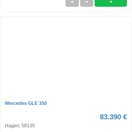
➜
★
➦
Mercedes GLE 350
83.390 €
Hagen, 58135