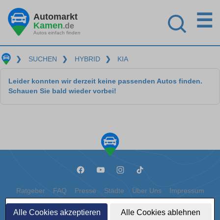
☰
Automarkt
Kamen
.de
Autos einfach finden
❯
SUCHEN
❯
HYBRID
❯
KIA
Leider konnten wir derzeit keine passenden Autos finden.
Schauen Sie bald wieder vorbei!
Ratgeber
FAQ
Presse
Städte
Über Uns
Impressum
Datenschutz
Cookies
Alle Cookies akzeptieren
Alle Cookies ablehnen