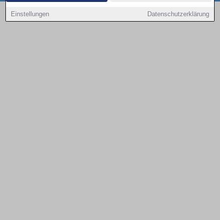
Copyright © 2000 - 2026 | 1A Infosysteme GmbH | Content by: 1a-sites-autos
Einstellungen
Datenschutzerklärung
08.08.2026