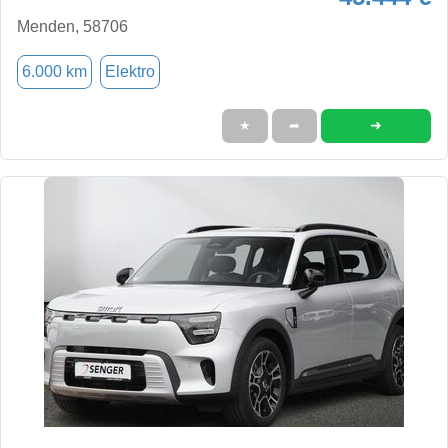
Menden, 58706
6.000 km
Elektro
➜
★
➦