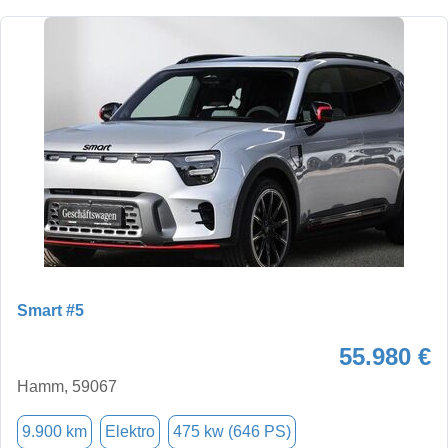
Smart #5
55.980 €
Hamm, 59067
9.900 km
Elektro
475 kw (646 PS)