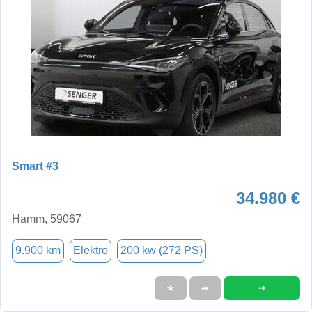
Smart #3
34.980 €
Hamm, 59067
9.900 km
Elektro
200 kw (272 PS)
➜
★
➦