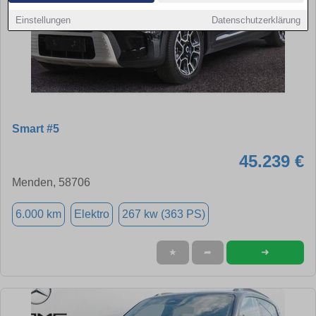
Einstellungen
Datenschutzerklärung
Smart #5
45.239 €
Menden, 58706
6.000 km
Elektro
267 kw (363 PS)
➜
★
➦