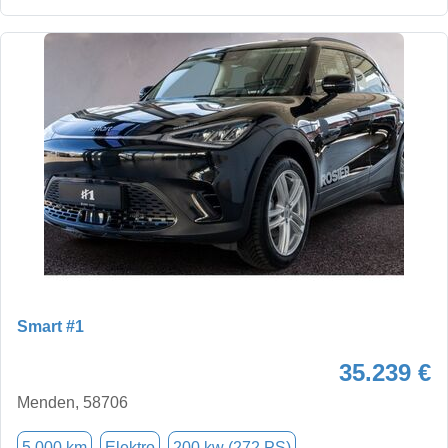
Smart #1
35.239 €
Menden, 58706
5.000 km
Elektro
200 kw (272 PS)