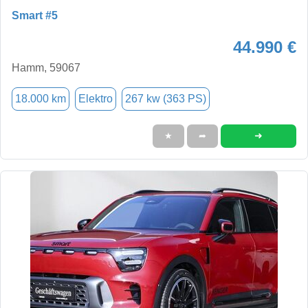
Smart #5
44.990 €
Hamm, 59067
18.000 km
Elektro
267 kw (363 PS)
➜
★
➦