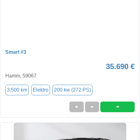
Smart #3
35.690 €
Hamm, 59067
3.500 km
Elektro
200 kw (272 PS)
➜
★
➦