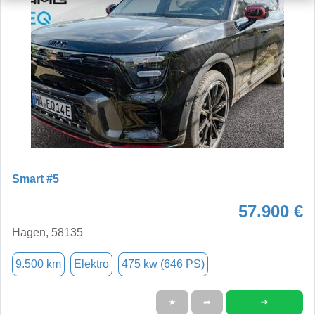
Smart #5
57.900 €
Hagen, 58135
9.500 km
Elektro
475 kw (646 PS)
➜
★
➦