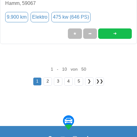
Hamm, 59067
9.900 km
Elektro
475 kw (646 PS)
➜
★
➦
1 - 10 von 50
1
2
3
4
5
❯
❯❯