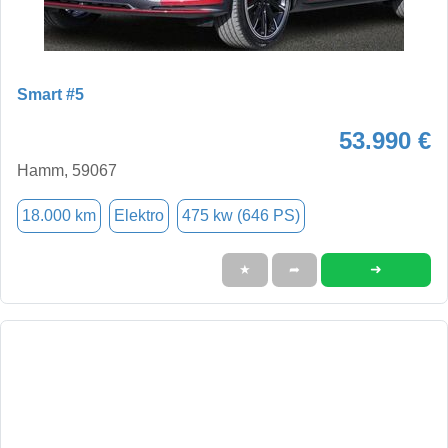
Smart #5
53.990 €
Hamm, 59067
18.000 km
Elektro
475 kw (646 PS)
➜
★
➦