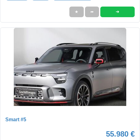
➜
★
➦
Smart #5
55.980 €