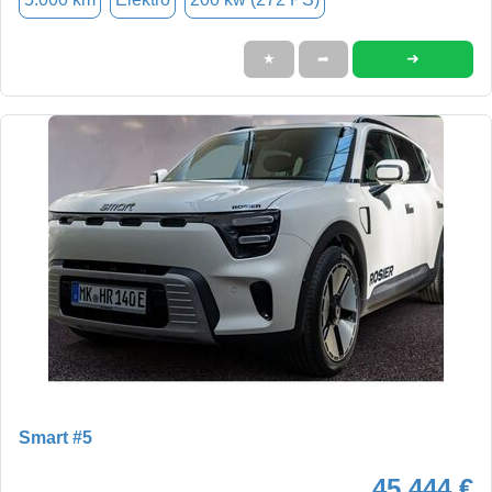
➜
★
➦
Smart #5
45.444 €