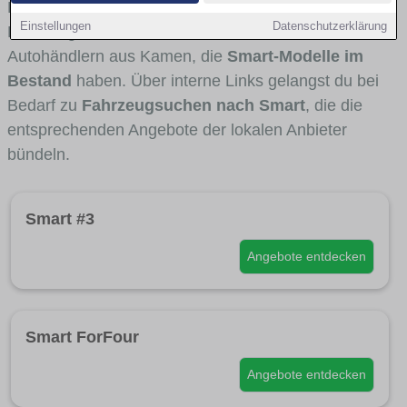
Fahrertypen die Marke interessant ist. Viele
Einstellungen
Datenschutzerklärung
Fahrzeuge stammen von Autohäusern und
Autohändlern aus Kamen, die
Smart-Modelle im
Bestand
haben. Über interne Links gelangst du bei
Bedarf zu
Fahrzeugsuchen nach Smart
, die die
entsprechenden Angebote der lokalen Anbieter
bündeln.
Smart #3
Angebote entdecken
Smart ForFour
Angebote entdecken