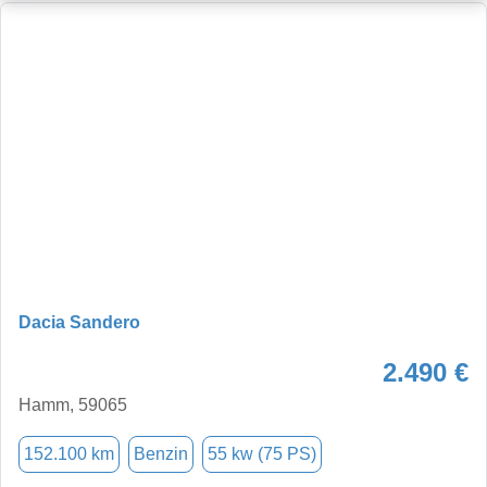
Dacia Sandero
2.490 €
Hamm, 59065
152.100 km
Benzin
55 kw (75 PS)