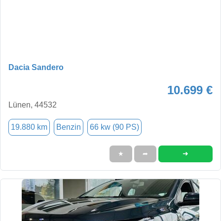
Dacia Sandero
10.699 €
Lünen, 44532
19.880 km
Benzin
66 kw (90 PS)
➜
★
➦