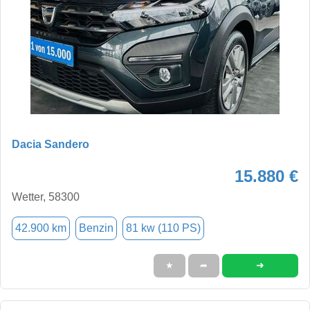
Dacia Sandero
15.880 €
Wetter, 58300
42.900 km
Benzin
81 kw (110 PS)
➜
★
➦