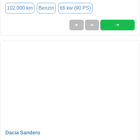
102.000 km
Benzin
66 kw (90 PS)
➜
★
➦
Dacia Sandero