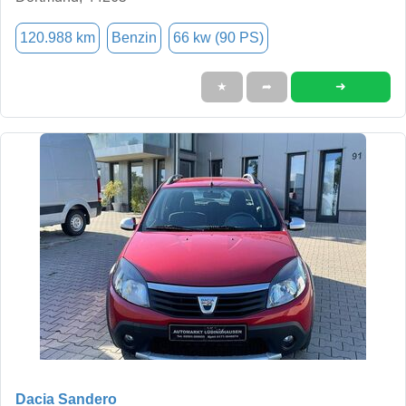
120.988 km
Benzin
66 kw (90 PS)
➜
★
➦
Dacia Sandero