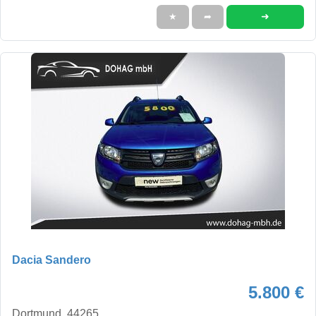
➜
★
➦
Dacia Sandero
5.800 €
Dortmund, 44265