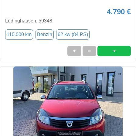
4.790 €
Lüdinghausen, 59348
110.000 km
Benzin
62 kw (84 PS)
➜
★
➦