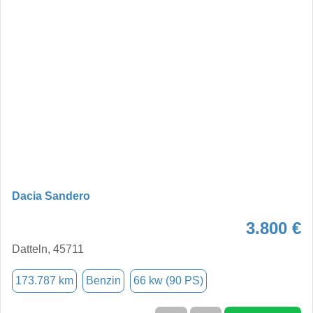
Dacia Sandero
3.800 €
Datteln, 45711
173.787 km
Benzin
66 kw (90 PS)