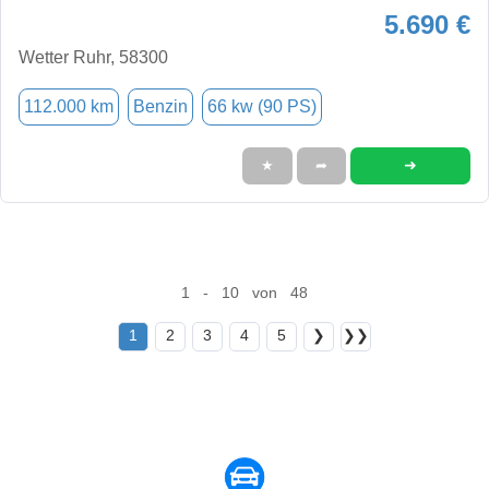
5.690 €
Wetter Ruhr, 58300
112.000 km
Benzin
66 kw (90 PS)
➜
★
➦
1 - 10 von 48
1
2
3
4
5
❯
❯❯