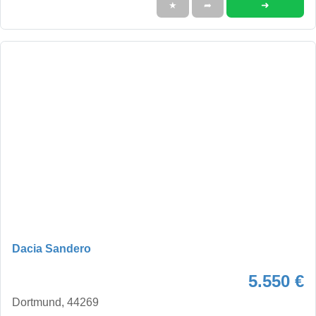
➜
★
➦
Dacia Sandero
5.550 €
Dortmund, 44269