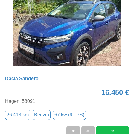
Dacia Sandero
16.450 €
Hagen, 58091
26.413 km
Benzin
67 kw (91 PS)
➜
★
➦