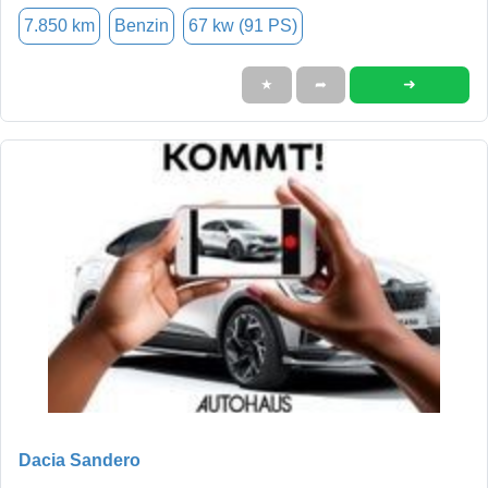
7.850 km
Benzin
67 kw (91 PS)
➜
★
➦
Dacia Sandero