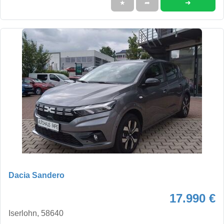
➜
★
➦
Dacia Sandero
17.990 €
Iserlohn, 58640