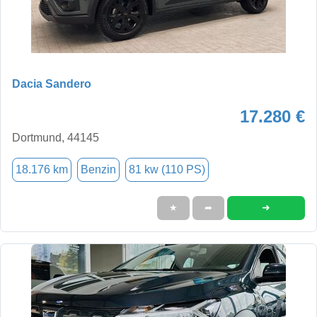
Dacia Sandero
17.280 €
Dortmund, 44145
18.176 km
Benzin
81 kw (110 PS)
➜
★
➦