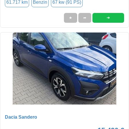
61.717 km
Benzin
67 kw (91 PS)
➜
★
➦
Dacia Sandero