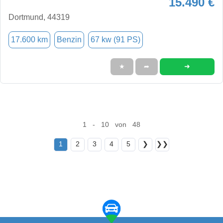
15.490 €
Dortmund, 44319
17.600 km
Benzin
67 kw (91 PS)
➜
★
➦
1 - 10 von 48
1
2
3
4
5
❯
❯❯