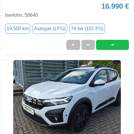
16.990 €
Iserlohn, 58640
19.500 km
Autogas (LPG)
74 kw (101 PS)
➜
★
➦