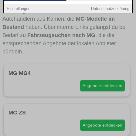
Fahrertypen die Marke interessant ist. Viele
Einstellungen
Datenschutzerklärung
Fahrzeuge stammen von Autohäusern und
Autohändlern aus Kamen, die
MG-Modelle im
Bestand
haben. Über interne Links gelangst du bei
Bedarf zu
Fahrzeugsuchen nach MG
, die die
entsprechenden Angebote der lokalen Anbieter
bündeln.
MG MG4
Angebote entdecken
MG ZS
Angebote entdecken