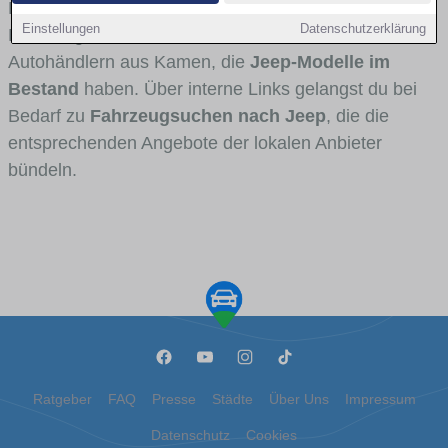
Fahrertypen die Marke interessant ist. Viele
Einstellungen
Datenschutzerklärung
Fahrzeuge stammen von Autohäusern und
Autohändlern aus Kamen, die
Jeep-Modelle im
Bestand
haben. Über interne Links gelangst du bei
Bedarf zu
Fahrzeugsuchen nach Jeep
, die die
entsprechenden Angebote der lokalen Anbieter
bündeln.
Ratgeber
FAQ
Presse
Städte
Über Uns
Impressum
Datenschutz
Cookies