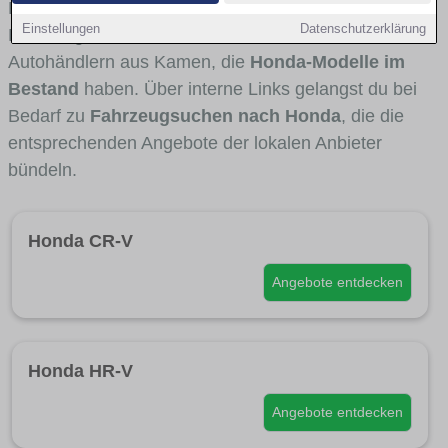
Fahrertypen die Marke interessant ist. Viele
Einstellungen
Datenschutzerklärung
Fahrzeuge stammen von Autohäusern und
Autohändlern aus Kamen, die
Honda-Modelle im
Bestand
haben. Über interne Links gelangst du bei
Bedarf zu
Fahrzeugsuchen nach Honda
, die die
entsprechenden Angebote der lokalen Anbieter
bündeln.
Honda CR-V
Angebote entdecken
Honda HR-V
Angebote entdecken