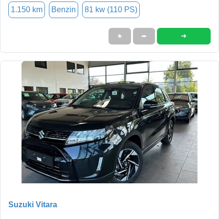
1.150 km
Benzin
81 kw (110 PS)
➜
★
➦
Suzuki Vitara