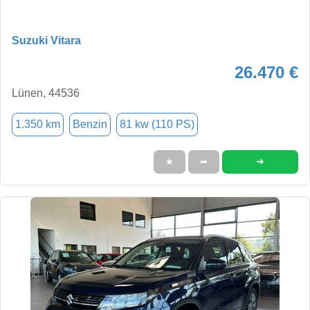
Suzuki Vitara
26.470 €
Lünen, 44536
1.350 km
Benzin
81 kw (110 PS)
➜
★
➦