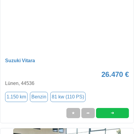
Suzuki Vitara
26.470 €
Lünen, 44536
1.150 km
Benzin
81 kw (110 PS)
➜
★
➦