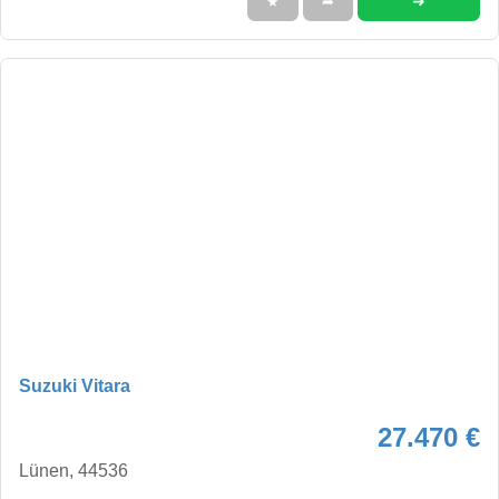
➜
★
➦
Suzuki Vitara
27.470 €
Lünen, 44536