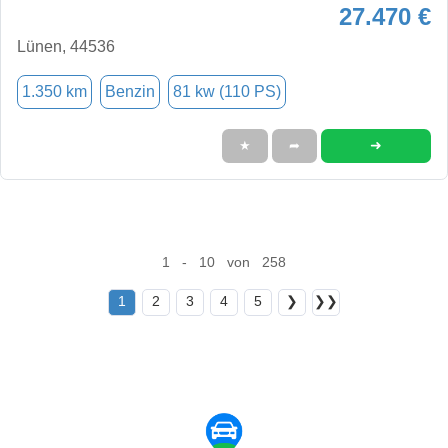
27.470 €
Lünen, 44536
1.350 km
Benzin
81 kw (110 PS)
➜
★
➦
1 - 10 von 258
1
2
3
4
5
❯
❯❯