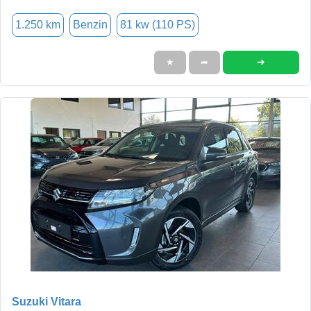
1.250 km
Benzin
81 kw (110 PS)
➜
★
➦
Suzuki Vitara