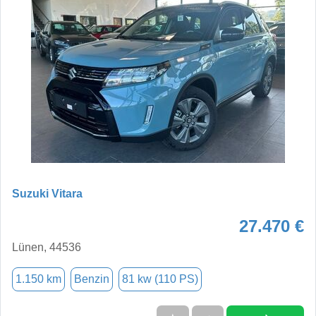
Suzuki Vitara
27.470 €
Lünen, 44536
1.150 km
Benzin
81 kw (110 PS)