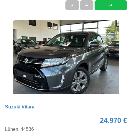
➜
★
➦
Suzuki Vitara
24.970 €
Lünen, 44536