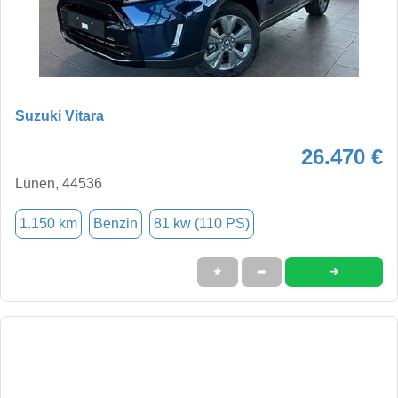
Suzuki Vitara
26.470 €
Lünen, 44536
1.150 km
Benzin
81 kw (110 PS)
➜
★
➦