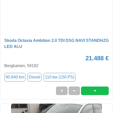
Skoda Octavia Ambition 2.0 TDI DSG NAVI STANDHZG
LED ALU
21.488 €
Bergkamen, 59192
90.840 km
Diesel
110 kw (150 PS)
➜
★
➦