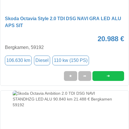
Skoda Octavia Style 2.0 TDI DSG NAVI GRA LED ALU
APS SIT
20.988 €
Bergkamen, 59192
106.630 km
Diesel
110 kw (150 PS)
➜
★
➦