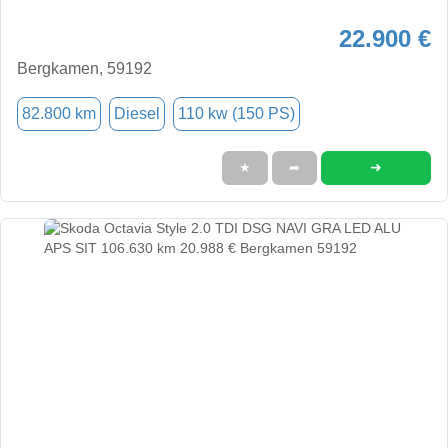
22.900 €
Bergkamen, 59192
82.800 km
Diesel
110 kw (150 PS)
➜
★
➦