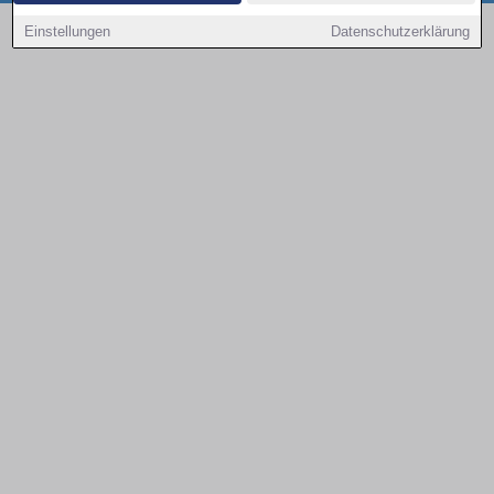
Copyright © 2000 - 2026 | 1A Infosysteme GmbH | Content by: 1a-sites-autos
Einstellungen
Datenschutzerklärung
06.08.2026