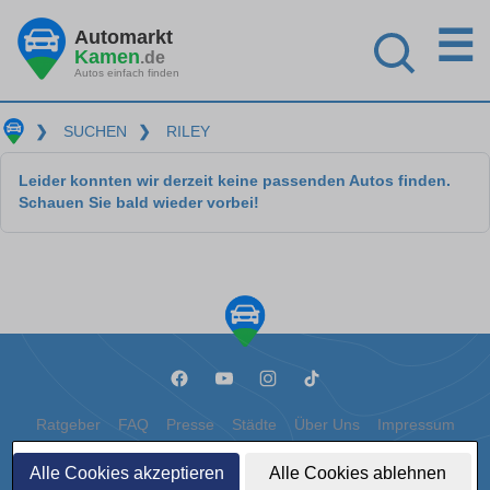
☰
Automarkt
Kamen
.de
Autos einfach finden
❯
SUCHEN
❯
RILEY
Leider konnten wir derzeit keine passenden Autos finden.
Schauen Sie bald wieder vorbei!
Ratgeber
FAQ
Presse
Städte
Über Uns
Impressum
Datenschutz
Cookies
Alle Cookies akzeptieren
Alle Cookies ablehnen