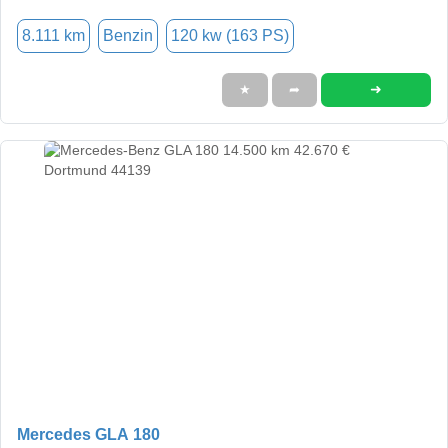
8.111 km
Benzin
120 kw (163 PS)
➜
★
➦
Mercedes GLA 180