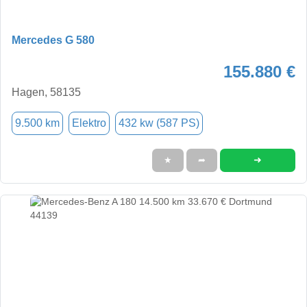
Mercedes G 580
155.880 €
Hagen, 58135
9.500 km
Elektro
432 kw (587 PS)
➜
★
➦