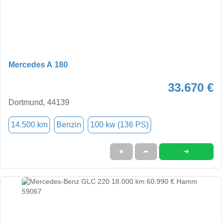
Mercedes A 180
33.670 €
Dortmund, 44139
14.500 km
Benzin
100 kw (136 PS)
➜
★
➦