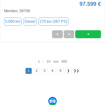
97.599 €
Menden, 58706
5.000 km
Diesel
270 kw (367 PS)
➜
★
➦
1 - 10 von 500
1
2
3
4
5
❯
❯❯