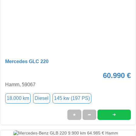
Mercedes GLC 220
60.990 €
Hamm, 59067
18.000 km
Diesel
145 kw (197 PS)
➜
★
➦