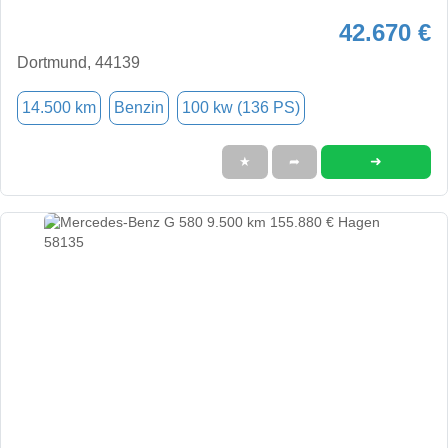
42.670 €
Dortmund, 44139
14.500 km
Benzin
100 kw (136 PS)
➜
★
➦