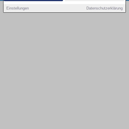
Copyright © 2000 - 2026 | 1A Infosysteme GmbH | Content by: 1a-sites-autos
Einstellungen
Datenschutzerklärung
09.08.2026