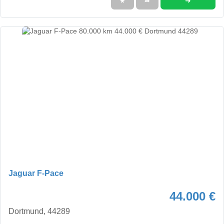
➜
★
➦
Jaguar F-Pace
44.000 €
Dortmund, 44289