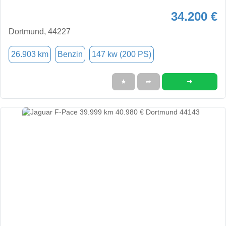
34.200 €
Dortmund, 44227
26.903 km
Benzin
147 kw (200 PS)
➜
★
➦