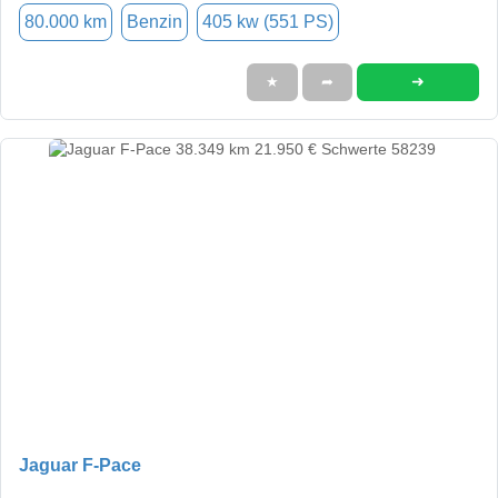
80.000 km
Benzin
405 kw (551 PS)
➜
★
➦
Jaguar F-Pace