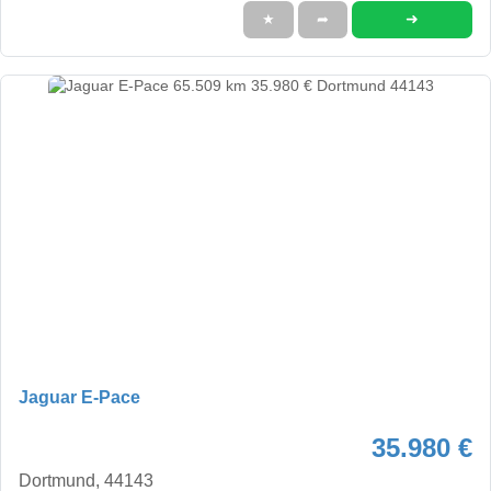
➜
★
➦
Jaguar E-Pace
35.980 €
Dortmund, 44143