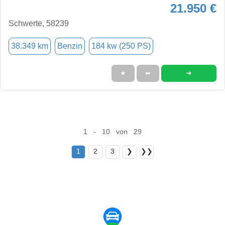
21.950 €
Schwerte, 58239
38.349 km
Benzin
184 kw (250 PS)
➜
★
➦
1 - 10 von 29
1
2
3
❯
❯❯