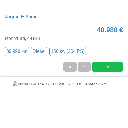
Jaguar F-Pace
40.980 €
Dortmund, 44143
39.999 km
Diesel
150 kw (204 PS)
➜
★
➦