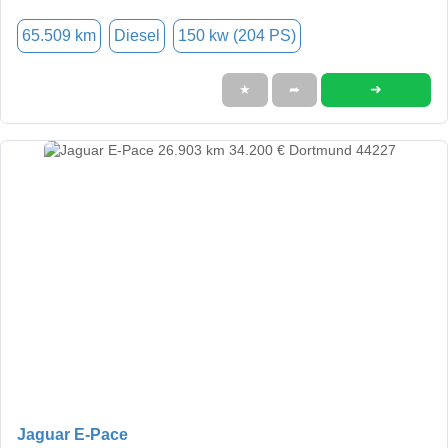
65.509 km
Diesel
150 kw (204 PS)
➜
★
➦
Jaguar E-Pace