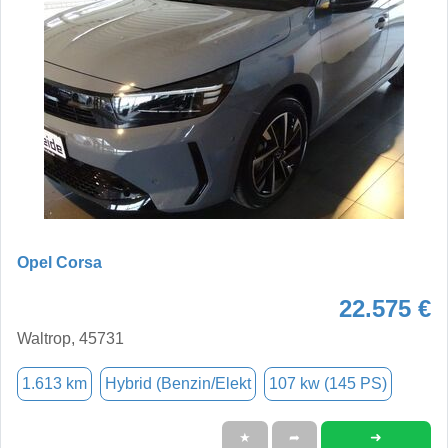
Opel Corsa
22.575 €
Waltrop, 45731
1.613 km
Hybrid (Benzin/Elekt
107 kw (145 PS)
➜
★
➦