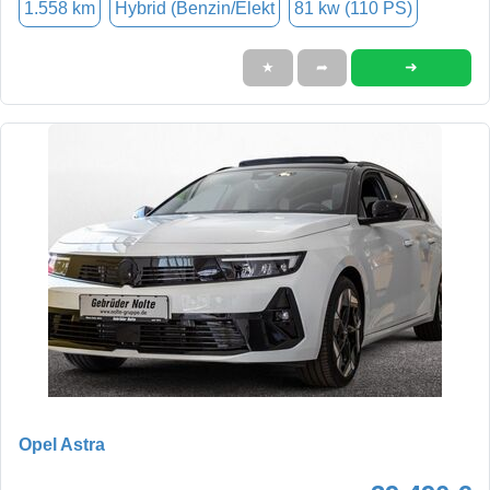
1.558 km
Hybrid (Benzin/Elekt
81 kw (110 PS)
➜
★
➦
Opel Astra