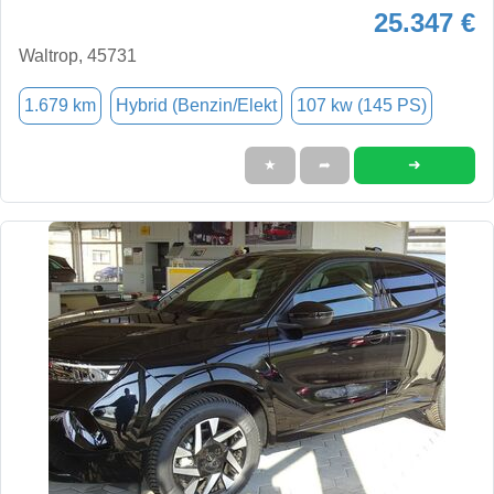
25.347 €
Waltrop, 45731
1.679 km
Hybrid (Benzin/Elekt
107 kw (145 PS)
➜
★
➦