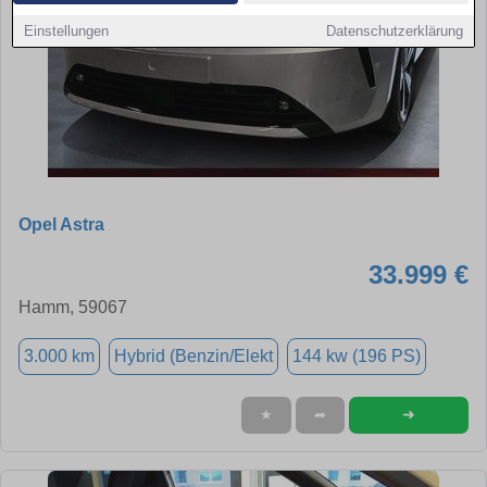
Einstellungen
Datenschutzerklärung
Opel Astra
33.999 €
Hamm, 59067
3.000 km
Hybrid (Benzin/Elekt
144 kw (196 PS)
➜
★
➦