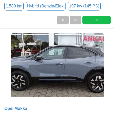
1.589 km
Hybrid (Benzin/Elekt
107 kw (145 PS)
➜
★
➦
Opel Mokka