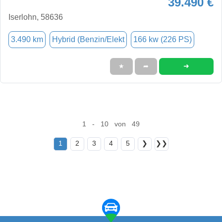
39.490 €
Iserlohn, 58636
3.490 km
Hybrid (Benzin/Elekt
166 kw (226 PS)
➜
★
➦
1 - 10 von 49
1
2
3
4
5
❯
❯❯