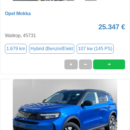
Opel Mokka
25.347 €
Waltrop, 45731
1.679 km
Hybrid (Benzin/Elekt
107 kw (145 PS)
➜
★
➦