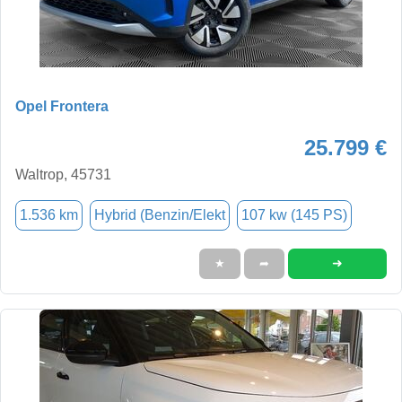
Opel Frontera
25.799 €
Waltrop, 45731
1.536 km
Hybrid (Benzin/Elekt
107 kw (145 PS)
➜
★
➦