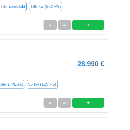
 (Benzin/Elekt
185 kw (252 PS)
➜
★
➦
28.990 €
(Benzin/Elekt
95 kw (129 PS)
➜
★
➦