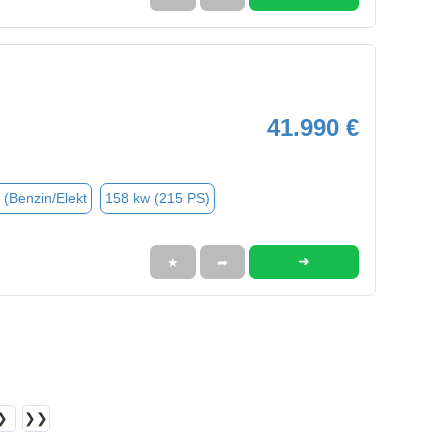
41.990 €
 (Benzin/Elekt
158 kw (215 PS)
➜
★
➦
❯
❯❯