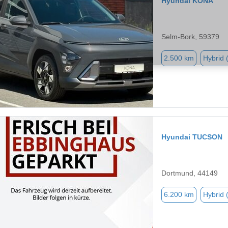
Hyundai KONA
Selm-Bork, 59379
2.500 km
Hybrid 
Hyundai TUCSON
Dortmund, 44149
6.200 km
Hybrid 