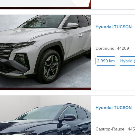
Hyundai TUCSON
Dortmund, 44289
2.999 km
Hybrid 
Hyundai TUCSON
Castrop-Rauxel, 44