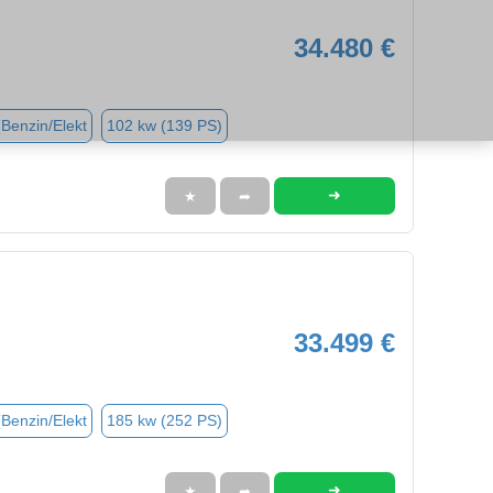
34.480 €
(Benzin/Elekt
102 kw (139 PS)
➜
★
➦
33.499 €
(Benzin/Elekt
185 kw (252 PS)
➜
★
➦