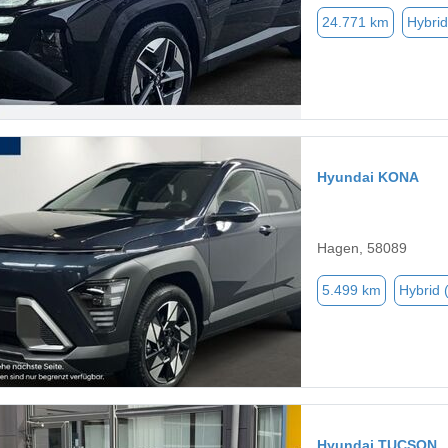
24.771 km
Hybrid
Hyundai KONA
Hagen, 58089
5.499 km
Hybrid 
Hyundai TUCSON