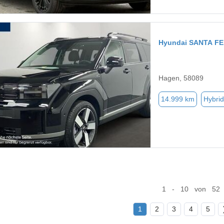
Hyundai SANTA FE
Hagen, 58089
14.999 km
Hybrid
1 - 10 von 52
1
2
3
4
5