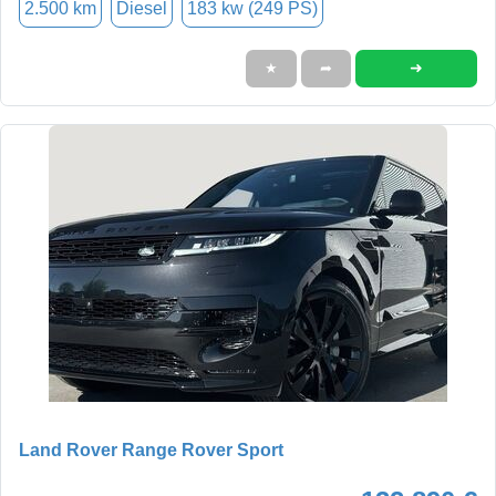
2.500 km
Diesel
183 kw (249 PS)
➜
★
➦
Land Rover Range Rover Sport