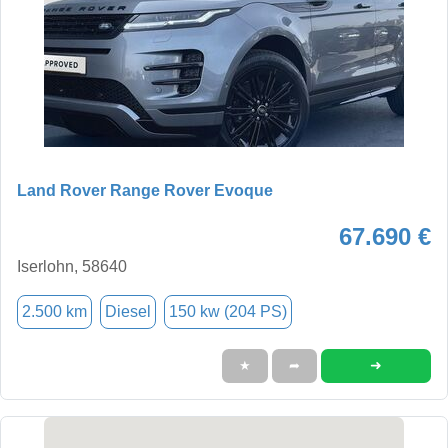
Land Rover Range Rover Evoque
67.690 €
Iserlohn, 58640
2.500 km
Diesel
150 kw (204 PS)
➜
★
➦