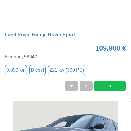
Land Rover Range Rover Sport
109.900 €
Iserlohn, 58640
9.000 km
Diesel
221 kw (300 PS)
➜
★
➦