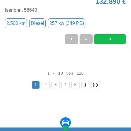
132.890 €
Iserlohn, 58640
2.500 km
Diesel
257 kw (349 PS)
➜
★
➦
1 - 10 von 128
1
2
3
4
5
❯
❯❯