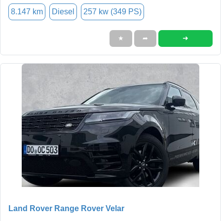
8.147 km
Diesel
257 kw (349 PS)
➜
★
➦
Land Rover Range Rover Velar