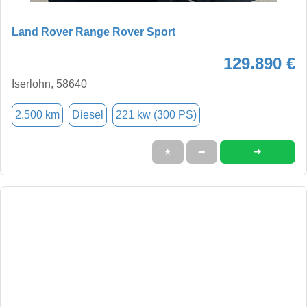
Land Rover Range Rover Sport
129.890 €
Iserlohn, 58640
2.500 km
Diesel
221 kw (300 PS)
➜
★
➦