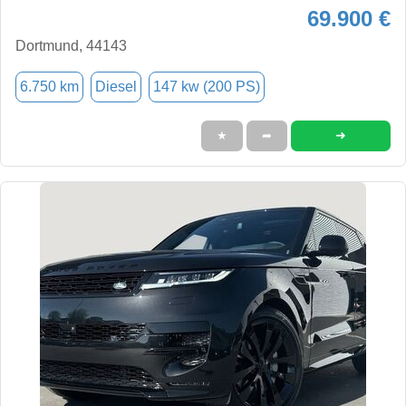
69.900 €
Dortmund, 44143
6.750 km
Diesel
147 kw (200 PS)
➜
★
➦