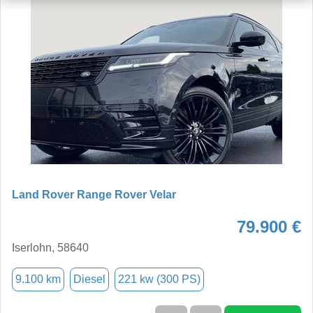
Land Rover Range Rover Velar
79.900 €
Iserlohn, 58640
9.100 km
Diesel
221 kw (300 PS)