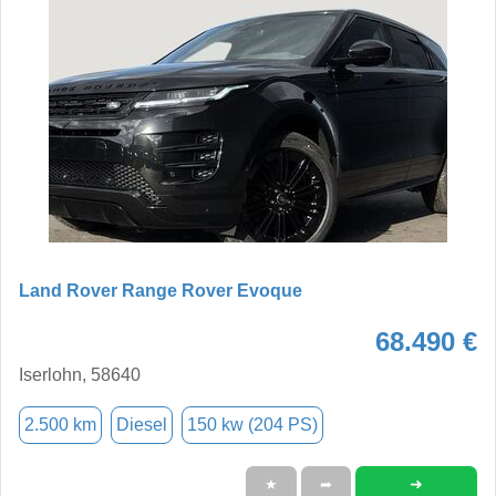
Land Rover Range Rover Evoque
68.490 €
Iserlohn, 58640
2.500 km
Diesel
150 kw (204 PS)
➜
★
➦