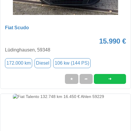
Fiat Scudo
15.990 €
Lüdinghausen, 59348
172.000 km
Diesel
106 kw (144 PS)
➜
★
➦