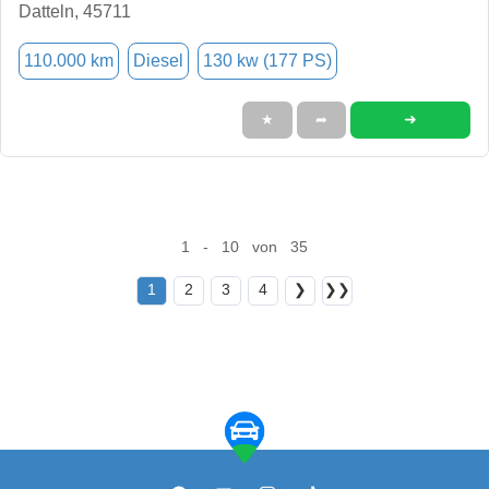
Datteln, 45711
110.000 km
Diesel
130 kw (177 PS)
➜
★
➦
1 - 10 von 35
1
2
3
4
❯
❯❯