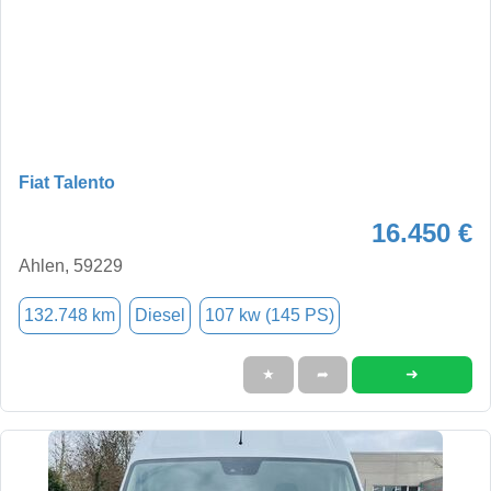
Fiat Talento
16.450 €
Ahlen, 59229
132.748 km
Diesel
107 kw (145 PS)
➜
★
➦