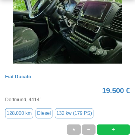
Fiat Ducato
19.500 €
Dortmund, 44141
128.000 km
Diesel
132 kw (179 PS)
➜
★
➦