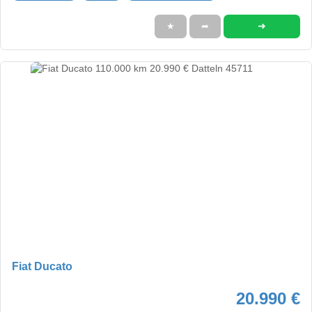
➜
★
➦
Fiat Ducato
20.990 €