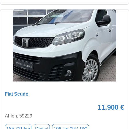
Fiat Scudo
11.900 €
Ahlen, 59229
185.711 km
Diesel
106 kw (144 PS)