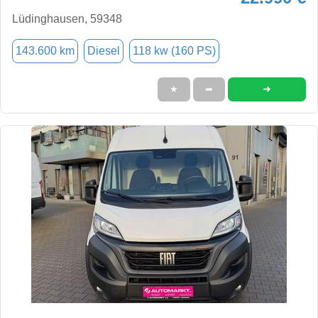
Lüdinghausen, 59348
143.600 km
Diesel
118 kw (160 PS)
➜
★
➦