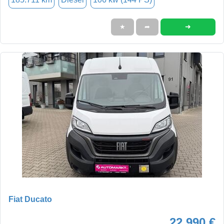
➜
★
➦
Fiat Ducato
22.990 €