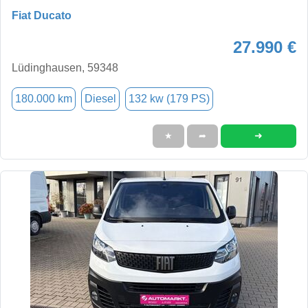
Fiat Ducato
27.990 €
Lüdinghausen, 59348
180.000 km
Diesel
132 kw (179 PS)
➜
★
➦