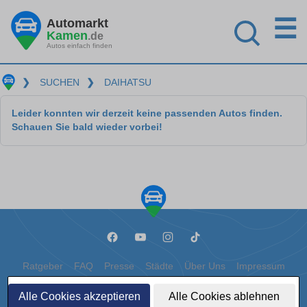
☰
Automarkt
Kamen
.de
Autos einfach finden
❯
SUCHEN
❯
DAIHATSU
Leider konnten wir derzeit keine passenden Autos finden.
Schauen Sie bald wieder vorbei!
Ratgeber
FAQ
Presse
Städte
Über Uns
Impressum
Datenschutz
Cookies
Alle Cookies akzeptieren
Alle Cookies ablehnen