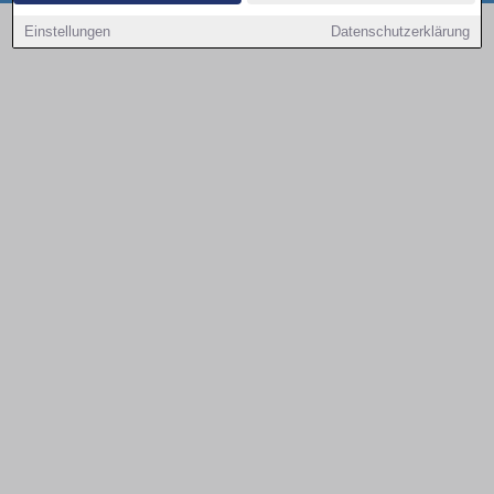
Copyright © 2000 - 2026 | 1A Infosysteme GmbH | Content by: 1a-sites-autos
Einstellungen
Datenschutzerklärung
08.08.2026