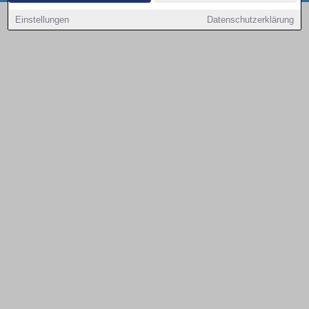
Copyright © 2000 - 2026 | 1A Infosysteme GmbH | Content by: 1a-sites-autos
Einstellungen
Datenschutzerklärung
08.08.2026