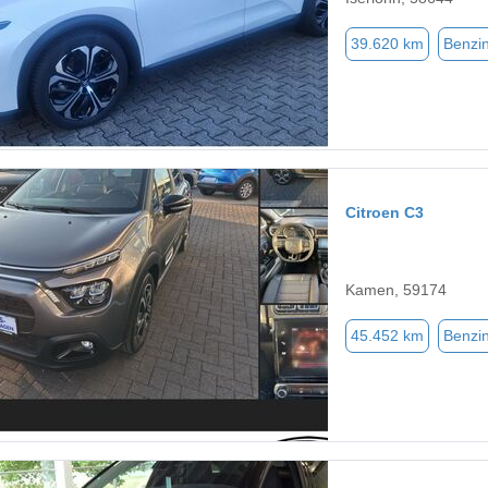
39.620 km
Benzi
Citroen C3
Kamen, 59174
45.452 km
Benzi