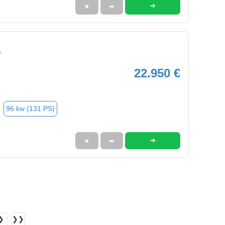
➜
★
➦
s
22.950 €
96 kw (131 PS)
➜
★
➦
❯
❯❯