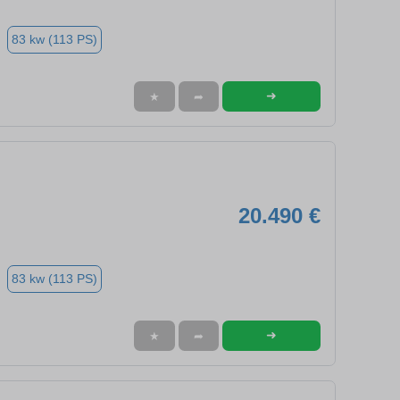
83 kw (113 PS)
➜
★
➦
20.490 €
83 kw (113 PS)
➜
★
➦