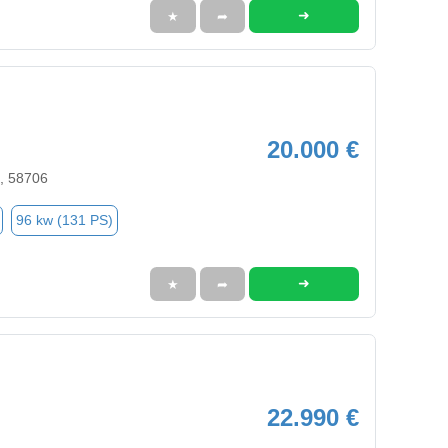
➜
★
➦
20.000 €
, 58706
96 kw (131 PS)
➜
★
➦
22.990 €