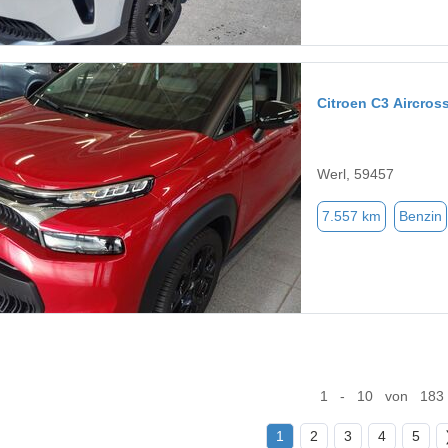
Citroen C3 Aircros
Werl, 59457
7.557 km
Benzin
1 - 10 von 183
1
2
3
4
5