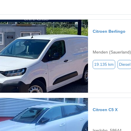
Citroen Berlingo
Menden (Sauerland)
19.135 km
Diesel
Citroen C5 X
Iserlohn, 58644