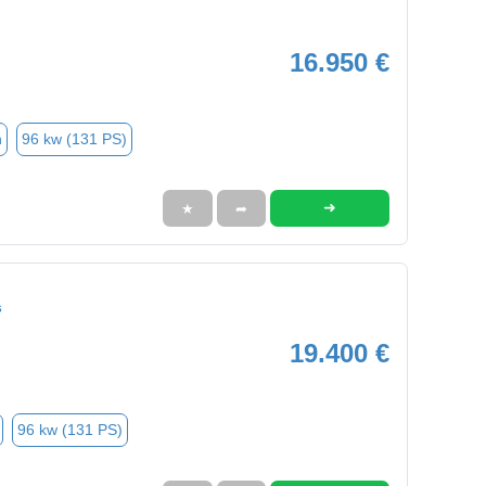
16.950 €
n
96 kw (131 PS)
➜
★
➦
s
19.400 €
96 kw (131 PS)