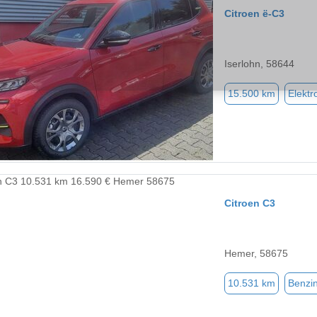
Citroen ë-C3
Iserlohn, 58644
15.500 km
Elektr
Citroen C3
Hemer, 58675
10.531 km
Benzi