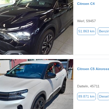
Citroen C4
Werl, 59457
51.863 km
Benzi
Citroen C5 Aircros
Datteln, 45711
89.871 km
Diesel