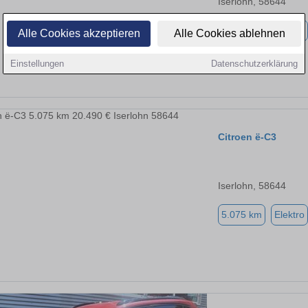
Iserlohn, 58644
5.075 km
Elektro
Alle Cookies akzeptieren
Alle Cookies ablehnen
Einstellungen
Datenschutzerklärung
Citroen ë-C3
Iserlohn, 58644
5.075 km
Elektro