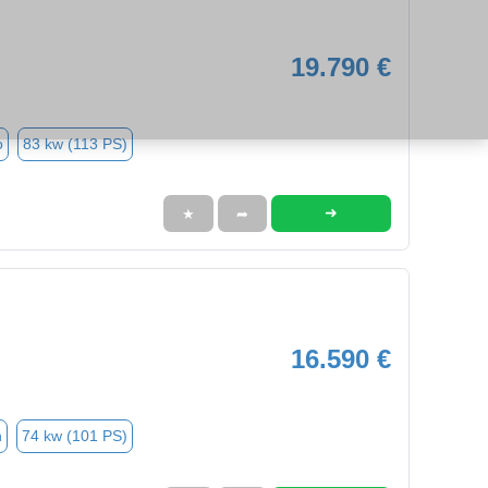
19.790 €
o
83 kw (113 PS)
➜
★
➦
16.590 €
n
74 kw (101 PS)