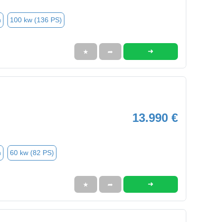
n
100 kw (136 PS)
➜
★
➦
13.990 €
n
60 kw (82 PS)
➜
★
➦