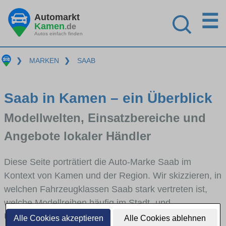
☰
Automarkt
Kamen
.de
Autos einfach finden
❯
MARKEN
❯
SAAB
Saab in Kamen – ein Überblick
Modellwelten, Einsatzbereiche und
Angebote lokaler Händler
Diese Seite porträtiert die Auto-Marke Saab im
Kontext von Kamen und der Region. Wir skizzieren, in
welchen Fahrzeugklassen Saab stark vertreten ist,
welche Modellreihen häufig im Stadt- und
Umlandverkehr zu sehen sind und für welche
Alle Cookies akzeptieren
Alle Cookies ablehnen