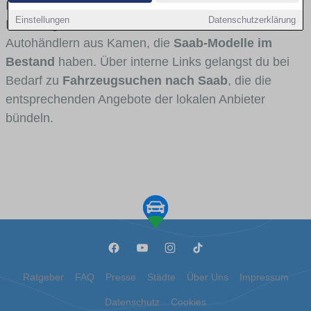
Fahrertypen die Marke interessant ist. Viele
Einstellungen
Datenschutzerklärung
Fahrzeuge stammen von Autohäusern und
Autohändlern aus Kamen, die
Saab-Modelle im
Bestand
haben. Über interne Links gelangst du bei
Bedarf zu
Fahrzeugsuchen nach Saab
, die die
entsprechenden Angebote der lokalen Anbieter
bündeln.
Ratgeber
FAQ
Presse
Städte
Über Uns
Impressum
Datenschutz
Cookies